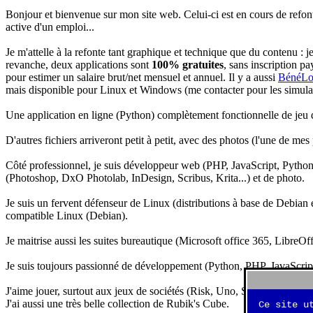
Bonjour et bienvenue sur mon site web. Celui-ci est en cours de refon
active d'un emploi...
Je m'attelle à la refonte tant graphique et technique que du contenu : 
revanche, deux applications sont
100% gratuites
, sans inscription pa
pour estimer un salaire brut/net mensuel et annuel. Il y a aussi
BénéLo
mais disponible pour Linux et Windows (me contacter pour les simulation
Une application en ligne (Python) complètement fonctionnelle de jeu d
D'autres fichiers arriveront petit à petit, avec des photos (l'une de mes
Côté professionnel, je suis développeur web (PHP, JavaScript, Python.
(Photoshop, DxO Photolab, InDesign, Scribus, Krita...) et de photo.
Je suis un fervent défenseur de Linux (distributions à base de Debian es
compatible Linux (Debian).
Je maitrise aussi les suites bureautique (Microsoft office 365, LibreOf
Je suis toujours passionné de développement (Python, PHP, JavaScript, 
J'aime jouer, surtout aux jeux de sociétés (Risk, Uno, Scrabble...), ma
J'ai aussi une très belle collection de Rubik's Cube.
Ce site u