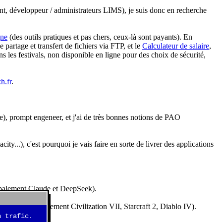
nt, développeur / administrateurs LIMS), je suis donc en recherche
gne
(des outils pratiques et pas chers, ceux-là sont payants). En
partage et transfert de fichiers via FTP, et le
Calculateur de salaire
,
s les festivals, non disponible en ligne pour des choix de sécurité,
h.fr
.
e), prompt engeneer, et j'ai de très bonnes notions de PAO
y...), c'est pourquoi je vais faire en sorte de livrer des applications
ncipalement Claude et DeepSeek).
idéos (essentiellement Civilization VII, Starcraft 2, Diablo IV).
 trafic.