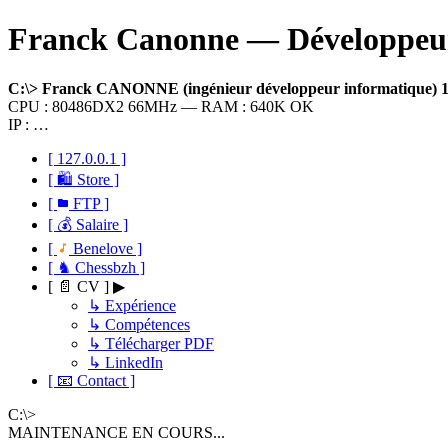
Franck Canonne — Développeur 
C:\> Franck CANONNE (ingénieur développeur informatique)
CPU : 80486DX2 66MHz — RAM : 640K OK
IP : …
[ 127.0.0.1 ]
[ 🛍 Store ]
[
FTP ]
[ 💰 Salaire ]
[
Benelove ]
[ ♞ Chessbzh ]
[ 📄 CV ] ▶
↳ Expérience
↳ Compétences
↳ Télécharger PDF
↳ LinkedIn
[ 📧 Contact ]
C:\>
MAINTENANCE EN COURS...