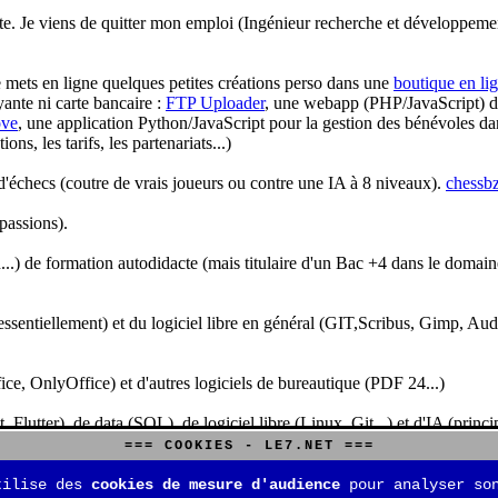
te. Je viens de quitter mon emploi (Ingénieur recherche et développeme
je mets en ligne quelques petites créations perso dans une
boutique en li
yante ni carte bancaire :
FTP Uploader
, une webapp (PHP/JavaScript) de 
ve
, une application Python/JavaScript pour la gestion des bénévoles dan
s, les tarifs, les partenariats...)
'échecs (coutre de vrais joueurs ou contre une IA à 8 niveaux).
chessbz
 passions).
..) de formation autodidacte (mais titulaire d'un Bac +4 dans le domain
sentiellement) et du logiciel libre en général (GIT,Scribus, Gimp, Audacit
fice, OnlyOffice) et d'autres logiciels de bureautique (PDF 24...)
Flutter), de data (SQL), de logiciel libre (Linux, Git...) et d'IA (pri
=== COOKIES - LE7.NET ===
is aussi aux jeux de stratégie (Echecs, Go, Quarto, Tock...) et aux jeux v
tilise des
cookies de mesure d'audience
pour analyser son