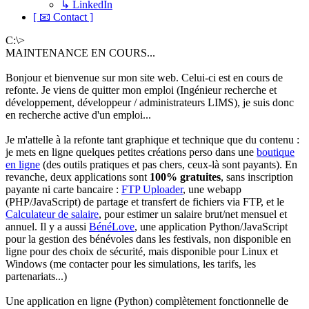
↳ LinkedIn
[ 📧 Contact ]
C:\>
MAINTENANCE EN COURS...
Bonjour et bienvenue sur mon site web. Celui-ci est en cours de
refonte. Je viens de quitter mon emploi (Ingénieur recherche et
développement, développeur / administrateurs LIMS), je suis donc
en recherche active d'un emploi...
Je m'attelle à la refonte tant graphique et technique que du contenu :
je mets en ligne quelques petites créations perso dans une
boutique
en ligne
(des outils pratiques et pas chers, ceux-là sont payants). En
revanche, deux applications sont
100% gratuites
, sans inscription
payante ni carte bancaire :
FTP Uploader
, une webapp
(PHP/JavaScript) de partage et transfert de fichiers via FTP, et le
Calculateur de salaire
, pour estimer un salaire brut/net mensuel et
annuel. Il y a aussi
BénéLove
, une application Python/JavaScript
pour la gestion des bénévoles dans les festivals, non disponible en
ligne pour des choix de sécurité, mais disponible pour Linux et
Windows (me contacter pour les simulations, les tarifs, les
partenariats...)
Une application en ligne (Python) complètement fonctionnelle de