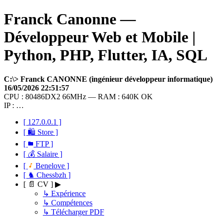
Franck Canonne —
Développeur Web et Mobile |
Python, PHP, Flutter, IA, SQL
C:\> Franck CANONNE (ingénieur développeur informatique)
16/05/2026 22:51:57
CPU : 80486DX2 66MHz — RAM : 640K OK
IP : …
[ 127.0.0.1 ]
[ 🛍 Store ]
[
FTP ]
[ 💰 Salaire ]
[
Benelove ]
[ ♞ Chessbzh ]
[ 📄 CV ] ▶
↳ Expérience
↳ Compétences
↳ Télécharger PDF