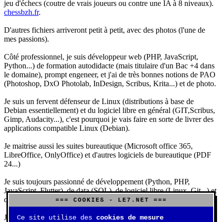
jeu d'échecs (coutre de vrais joueurs ou contre une IA à 8 niveaux).
chessbzh.fr
.
D'autres fichiers arriveront petit à petit, avec des photos (l'une de
mes passions).
Côté professionnel, je suis développeur web (PHP, JavaScript,
Python...) de formation autodidacte (mais titulaire d'un Bac +4 dans
le domaine), prompt engeneer, et j'ai de très bonnes notions de PAO
(Photoshop, DxO Photolab, InDesign, Scribus, Krita...) et de photo.
Je suis un fervent défenseur de Linux (distributions à base de
Debian essentiellement) et du logiciel libre en général (GIT,Scribus,
Gimp, Audacity...), c'est pourquoi je vais faire en sorte de livrer des
applications compatible Linux (Debian).
Je maitrise aussi les suites bureautique (Microsoft office 365,
LibreOffice, OnlyOffice) et d'autres logiciels de bureautique (PDF
24...)
Je suis toujours passionné de développement (Python, PHP,
JavaScript, Flutter), de data (SQL), de logiciel libre (Linux, Git...) et
d'IA (principalement Claude et DeepSeek).
=== COOKIES - LE7.NET ===
J'aime jouer, surtout aux jeux de sociétés (Risk, Uno, Scrabble...),
Ce site utilise des
cookies de mesure