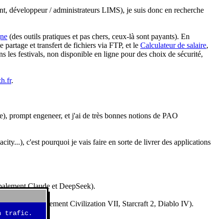
nt, développeur / administrateurs LIMS), je suis donc en recherche
gne
(des outils pratiques et pas chers, ceux-là sont payants). En
partage et transfert de fichiers via FTP, et le
Calculateur de salaire
,
s les festivals, non disponible en ligne pour des choix de sécurité,
h.fr
.
e), prompt engeneer, et j'ai de très bonnes notions de PAO
y...), c'est pourquoi je vais faire en sorte de livrer des applications
ncipalement Claude et DeepSeek).
idéos (essentiellement Civilization VII, Starcraft 2, Diablo IV).
 trafic.