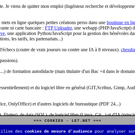
te. Je viens de quitter mon emploi (Ingénieur recherche et développeme
je mets en ligne quelques petites créations perso dans une
boutique en li
yante ni carte bancaire :
FTP Uploader
, une webapp (PHP/JavaScript) de 
ve
, une application Python/JavaScript pour la gestion des bénévoles dan
s, les tarifs, les partenariats...)
'échecs (coutre de vrais joueurs ou contre une IA à 8 niveaux).
chessbz
 passions).
..) de formation autodidacte (mais titulaire d'un Bac +4 dans le domain
sentiellement) et du logiciel libre en général (GIT,Scribus, Gimp, Audacit
fice, OnlyOffice) et d'autres logiciels de bureautique (PDF 24...)
Flutter), de data (SQL), de logiciel libre (Linux, Git...) et d'IA (pri
=== COOKIES - LE7.NET ===
is aussi aux jeux de stratégie (Echecs, Go, Quarto, Tock...) et aux jeux v
tilise des
cookies de mesure d'audience
pour analyser son