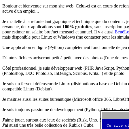
Bonjour et bienvenue sur mon site web. Celui-ci est en cours de refon
active d'un emploi...
Je m'attelle à la refonte tant graphique et technique que du contenu : 
revanche, deux applications sont
100% gratuites
, sans inscription pa
pour estimer un salaire brut/net mensuel et annuel. Il y a aussi
BénéLo
mais disponible pour Linux et Windows (me contacter pour les simulation
Une application en ligne (Python) complètement fonctionnelle de jeu d
D'autres fichiers arriveront petit à petit, avec des photos (l'une de mes
Côté professionnel, je suis développeur web (PHP, JavaScript, Python.
(Photoshop, DxO Photolab, InDesign, Scribus, Krita...) et de photo.
Je suis un fervent défenseur de Linux (distributions à base de Debian es
compatible Linux (Debian).
Je maitrise aussi les suites bureautique (Microsoft office 365, LibreOf
Je suis toujours passionné de développement (Python, PHP, JavaScript, 
J'aime jouer, surtout aux jeux de sociétés (Risk, Uno, Scrabble...), ma
J'ai aussi une très belle collection de Rubik's Cube.
Ce site u