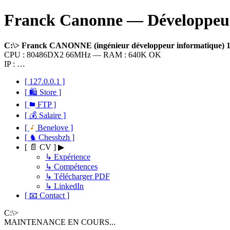
Franck Canonne — Développeur 
C:\> Franck CANONNE (ingénieur développeur informatique)
CPU : 80486DX2 66MHz — RAM : 640K OK
IP : …
[ 127.0.0.1 ]
[ 🛍 Store ]
[
FTP ]
[ 💰 Salaire ]
[
Benelove ]
[ ♞ Chessbzh ]
[ 📄 CV ] ▶
↳ Expérience
↳ Compétences
↳ Télécharger PDF
↳ LinkedIn
[ 📧 Contact ]
C:\>
MAINTENANCE EN COURS...