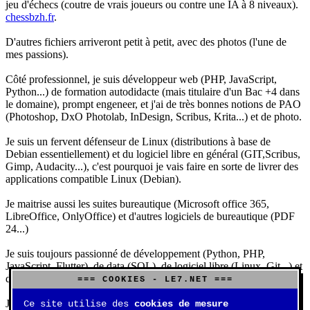
jeu d'échecs (coutre de vrais joueurs ou contre une IA à 8 niveaux).
chessbzh.fr
.
D'autres fichiers arriveront petit à petit, avec des photos (l'une de
mes passions).
Côté professionnel, je suis développeur web (PHP, JavaScript,
Python...) de formation autodidacte (mais titulaire d'un Bac +4 dans
le domaine), prompt engeneer, et j'ai de très bonnes notions de PAO
(Photoshop, DxO Photolab, InDesign, Scribus, Krita...) et de photo.
Je suis un fervent défenseur de Linux (distributions à base de
Debian essentiellement) et du logiciel libre en général (GIT,Scribus,
Gimp, Audacity...), c'est pourquoi je vais faire en sorte de livrer des
applications compatible Linux (Debian).
Je maitrise aussi les suites bureautique (Microsoft office 365,
LibreOffice, OnlyOffice) et d'autres logiciels de bureautique (PDF
24...)
Je suis toujours passionné de développement (Python, PHP,
JavaScript, Flutter), de data (SQL), de logiciel libre (Linux, Git...) et
d'IA (principalement Claude et DeepSeek).
=== COOKIES - LE7.NET ===
J'aime jouer, surtout aux jeux de sociétés (Risk, Uno, Scrabble...),
Ce site utilise des
cookies de mesure