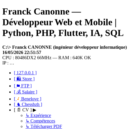
Franck Canonne —
Développeur Web et Mobile |
Python, PHP, Flutter, IA, SQL
C:\> Franck CANONNE (ingénieur développeur informatique)
16/05/2026 22:51:57
CPU : 80486DX2 66MHz — RAM : 640K OK
IP : …
[ 127.0.0.1 ]
[ 🛍 Store ]
[
FTP ]
[ 💰 Salaire ]
[
Benelove ]
[ ♞ Chessbzh ]
[ 📄 CV ] ▶
↳ Expérience
↳ Compétences
↳ Télécharger PDF