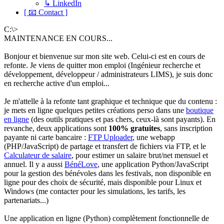
↳ LinkedIn
[ 📧 Contact ]
C:\>
MAINTENANCE EN COURS...
Bonjour et bienvenue sur mon site web. Celui-ci est en cours de
refonte. Je viens de quitter mon emploi (Ingénieur recherche et
développement, développeur / administrateurs LIMS), je suis donc
en recherche active d'un emploi...
Je m'attelle à la refonte tant graphique et technique que du contenu :
je mets en ligne quelques petites créations perso dans une
boutique
en ligne
(des outils pratiques et pas chers, ceux-là sont payants). En
revanche, deux applications sont
100% gratuites
, sans inscription
payante ni carte bancaire :
FTP Uploader
, une webapp
(PHP/JavaScript) de partage et transfert de fichiers via FTP, et le
Calculateur de salaire
, pour estimer un salaire brut/net mensuel et
annuel. Il y a aussi
BénéLove
, une application Python/JavaScript
pour la gestion des bénévoles dans les festivals, non disponible en
ligne pour des choix de sécurité, mais disponible pour Linux et
Windows (me contacter pour les simulations, les tarifs, les
partenariats...)
Une application en ligne (Python) complètement fonctionnelle de