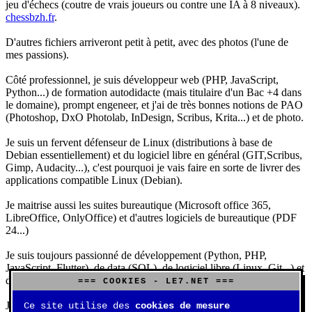
jeu d'échecs (coutre de vrais joueurs ou contre une IA à 8 niveaux).
chessbzh.fr
.
D'autres fichiers arriveront petit à petit, avec des photos (l'une de
mes passions).
Côté professionnel, je suis développeur web (PHP, JavaScript,
Python...) de formation autodidacte (mais titulaire d'un Bac +4 dans
le domaine), prompt engeneer, et j'ai de très bonnes notions de PAO
(Photoshop, DxO Photolab, InDesign, Scribus, Krita...) et de photo.
Je suis un fervent défenseur de Linux (distributions à base de
Debian essentiellement) et du logiciel libre en général (GIT,Scribus,
Gimp, Audacity...), c'est pourquoi je vais faire en sorte de livrer des
applications compatible Linux (Debian).
Je maitrise aussi les suites bureautique (Microsoft office 365,
LibreOffice, OnlyOffice) et d'autres logiciels de bureautique (PDF
24...)
Je suis toujours passionné de développement (Python, PHP,
JavaScript, Flutter), de data (SQL), de logiciel libre (Linux, Git...) et
d'IA (principalement Claude et DeepSeek).
=== COOKIES - LE7.NET ===
J'aime jouer, surtout aux jeux de sociétés (Risk, Uno, Scrabble...),
Ce site utilise des
cookies de mesure