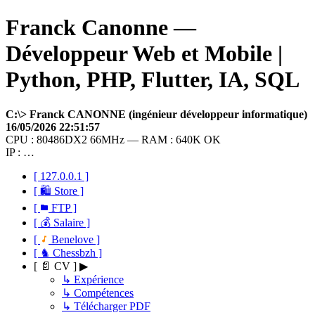
Franck Canonne —
Développeur Web et Mobile |
Python, PHP, Flutter, IA, SQL
C:\> Franck CANONNE (ingénieur développeur informatique)
16/05/2026 22:51:57
CPU : 80486DX2 66MHz — RAM : 640K OK
IP : …
[ 127.0.0.1 ]
[ 🛍 Store ]
[
FTP ]
[ 💰 Salaire ]
[
Benelove ]
[ ♞ Chessbzh ]
[ 📄 CV ] ▶
↳ Expérience
↳ Compétences
↳ Télécharger PDF