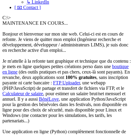
↳ LinkedIn
[ 📧 Contact ]
C:\>
MAINTENANCE EN COURS...
Bonjour et bienvenue sur mon site web. Celui-ci est en cours de
refonte. Je viens de quitter mon emploi (Ingénieur recherche et
développement, développeur / administrateurs LIMS), je suis donc
en recherche active d'un emploi...
Je m'attelle à la refonte tant graphique et technique que du contenu :
je mets en ligne quelques petites créations perso dans une
boutique
en ligne
(des outils pratiques et pas chers, ceux-là sont payants). En
revanche, deux applications sont
100% gratuites
, sans inscription
payante ni carte bancaire :
FTP Uploader
, une webapp
(PHP/JavaScript) de partage et transfert de fichiers via FTP, et le
Calculateur de salaire
, pour estimer un salaire brut/net mensuel et
annuel. Il y a aussi
BénéLove
, une application Python/JavaScript
pour la gestion des bénévoles dans les festivals, non disponible en
ligne pour des choix de sécurité, mais disponible pour Linux et
Windows (me contacter pour les simulations, les tarifs, les
partenariats...)
Une application en ligne (Python) complètement fonctionnelle de