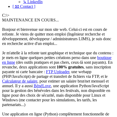
↳ LinkedIn
[ 📧 Contact ]
C:\>
MAINTENANCE EN COURS...
Bonjour et bienvenue sur mon site web. Celui-ci est en cours de
refonte. Je viens de quitter mon emploi (Ingénieur recherche et
développement, développeur / administrateurs LIMS), je suis donc
en recherche active d'un emploi...
Je m'attelle à la refonte tant graphique et technique que du contenu :
je mets en ligne quelques petites créations perso dans une
boutique
en ligne
(des outils pratiques et pas chers, ceux-là sont payants). En
revanche, deux applications sont
100% gratuites
, sans inscription
payante ni carte bancaire :
FTP Uploader
, une webapp
(PHP/JavaScript) de partage et transfert de fichiers via FTP, et le
Calculateur de salaire
, pour estimer un salaire brut/net mensuel et
annuel. Il y a aussi
BénéLove
, une application Python/JavaScript
pour la gestion des bénévoles dans les festivals, non disponible en
ligne pour des choix de sécurité, mais disponible pour Linux et
Windows (me contacter pour les simulations, les tarifs, les
partenariats...)
Une application en ligne (Python) complètement fonctionnelle de