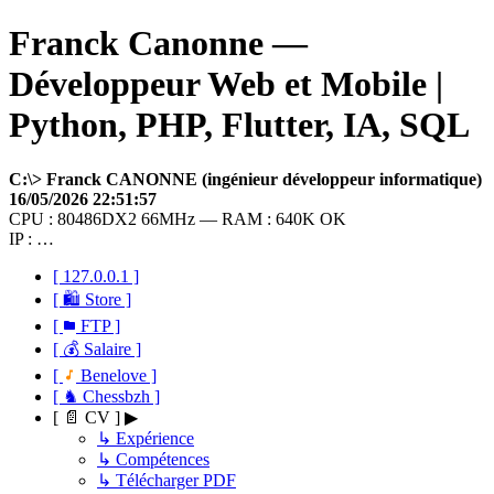
Franck Canonne —
Développeur Web et Mobile |
Python, PHP, Flutter, IA, SQL
C:\> Franck CANONNE (ingénieur développeur informatique)
16/05/2026 22:51:57
CPU : 80486DX2 66MHz — RAM : 640K OK
IP : …
[ 127.0.0.1 ]
[ 🛍 Store ]
[
FTP ]
[ 💰 Salaire ]
[
Benelove ]
[ ♞ Chessbzh ]
[ 📄 CV ] ▶
↳ Expérience
↳ Compétences
↳ Télécharger PDF