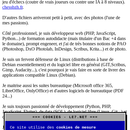
jeu d'échecs (coutre de vrais joueurs ou contre une IA à 8 niveaux).
chessbzh.fr
.
D'autres fichiers arriveront petit à petit, avec des photos (l'une de
mes passions).
Côté professionnel, je suis développeur web (PHP, JavaScript,
Python...) de formation autodidacte (mais titulaire d'un Bac +4 dans
le domaine), prompt engeneer, et j'ai de très bonnes notions de PAO
(Photoshop, DxO Photolab, InDesign, Scribus, Krita...) et de photo.
Je suis un fervent défenseur de Linux (distributions à base de
Debian essentiellement) et du logiciel libre en général (GIT,Scribus,
Gimp, Audacity...), c'est pourquoi je vais faire en sorte de livrer des
applications compatible Linux (Debian).
Je maitrise aussi les suites bureautique (Microsoft office 365,
LibreOffice, OnlyOffice) et d'autres logiciels de bureautique (PDF
24...)
Je suis toujours passionné de développement (Python, PHP,
JavaScript, Flutter), de data (SQL), de logiciel libre (Linux, Git...) et
d'IA (principalement Claude et DeepSeek).
=== COOKIES - LE7.NET ===
J'aime jouer, surtout aux jeux de sociétés (Risk, Uno, Scrabble...),
Ce site utilise des
cookies de mesure