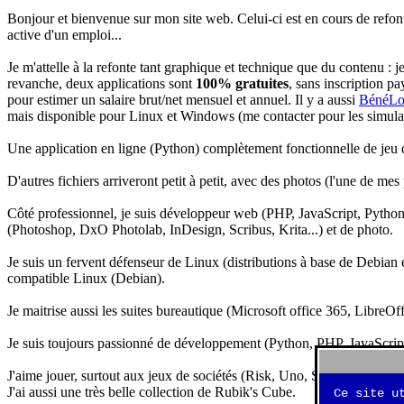
Bonjour et bienvenue sur mon site web. Celui-ci est en cours de refon
active d'un emploi...
Je m'attelle à la refonte tant graphique et technique que du contenu : 
revanche, deux applications sont
100% gratuites
, sans inscription pa
pour estimer un salaire brut/net mensuel et annuel. Il y a aussi
BénéLo
mais disponible pour Linux et Windows (me contacter pour les simulation
Une application en ligne (Python) complètement fonctionnelle de jeu d
D'autres fichiers arriveront petit à petit, avec des photos (l'une de mes
Côté professionnel, je suis développeur web (PHP, JavaScript, Python.
(Photoshop, DxO Photolab, InDesign, Scribus, Krita...) et de photo.
Je suis un fervent défenseur de Linux (distributions à base de Debian es
compatible Linux (Debian).
Je maitrise aussi les suites bureautique (Microsoft office 365, LibreOf
Je suis toujours passionné de développement (Python, PHP, JavaScript, 
J'aime jouer, surtout aux jeux de sociétés (Risk, Uno, Scrabble...), ma
J'ai aussi une très belle collection de Rubik's Cube.
Ce site u