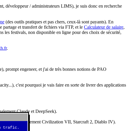
nt, développeur / administrateurs LIMS), je suis donc en recherche
gne
(des outils pratiques et pas chers, ceux-là sont payants). En
partage et transfert de fichiers via FTP, et le
Calculateur de salaire
,
s les festivals, non disponible en ligne pour des choix de sécurité,
h.fr
.
e), prompt engeneer, et j'ai de très bonnes notions de PAO
y...), c'est pourquoi je vais faire en sorte de livrer des applications
ncipalement Claude et DeepSeek).
idéos (essentiellement Civilization VII, Starcraft 2, Diablo IV).
 trafic.