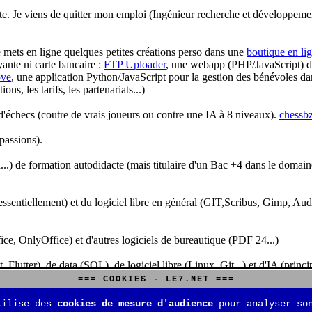
te. Je viens de quitter mon emploi (Ingénieur recherche et développeme
je mets en ligne quelques petites créations perso dans une
boutique en li
yante ni carte bancaire :
FTP Uploader
, une webapp (PHP/JavaScript) de 
ve
, une application Python/JavaScript pour la gestion des bénévoles dan
s, les tarifs, les partenariats...)
'échecs (coutre de vrais joueurs ou contre une IA à 8 niveaux).
chessbz
 passions).
..) de formation autodidacte (mais titulaire d'un Bac +4 dans le domain
sentiellement) et du logiciel libre en général (GIT,Scribus, Gimp, Audacit
fice, OnlyOffice) et d'autres logiciels de bureautique (PDF 24...)
Flutter), de data (SQL), de logiciel libre (Linux, Git...) et d'IA (pri
=== COOKIES - LE7.NET ===
is aussi aux jeux de stratégie (Echecs, Go, Quarto, Tock...) et aux jeux v
tilise des
cookies de mesure d'audience
pour analyser son