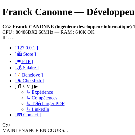
Franck Canonne — Développeur 
C:\> Franck CANONNE (ingénieur développeur informatique)
CPU : 80486DX2 66MHz — RAM : 640K OK
IP : …
[ 127.0.0.1 ]
[ 🛍 Store ]
[
FTP ]
[ 💰 Salaire ]
[
Benelove ]
[ ♞ Chessbzh ]
[ 📄 CV ] ▶
↳ Expérience
↳ Compétences
↳ Télécharger PDF
↳ LinkedIn
[ 📧 Contact ]
C:\>
MAINTENANCE EN COURS...