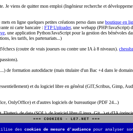
te. Je viens de quitter mon emploi (Ingénieur recherche et développeme
je mets en ligne quelques petites créations perso dans une
boutique en li
yante ni carte bancaire :
FTP Uploader
, une webapp (PHP/JavaScript) de 
ve
, une application Python/JavaScript pour la gestion des bénévoles dan
s, les tarifs, les partenariats...)
'échecs (coutre de vrais joueurs ou contre une IA à 8 niveaux).
chessbz
 passions).
..) de formation autodidacte (mais titulaire d'un Bac +4 dans le domain
sentiellement) et du logiciel libre en général (GIT,Scribus, Gimp, Audacit
fice, OnlyOffice) et d'autres logiciels de bureautique (PDF 24...)
Flutter), de data (SQL), de logiciel libre (Linux, Git...) et d'IA (pri
=== COOKIES - LE7.NET ===
is aussi aux jeux de stratégie (Echecs, Go, Quarto, Tock...) et aux jeux v
tilise des
cookies de mesure d'audience
pour analyser son