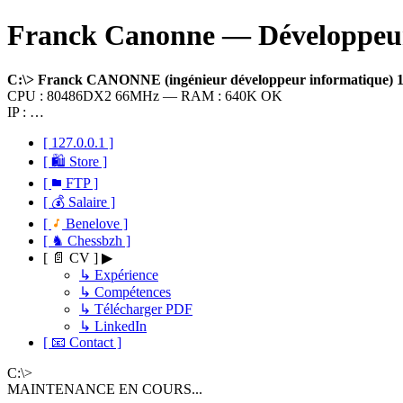
Franck Canonne — Développeur 
C:\> Franck CANONNE (ingénieur développeur informatique)
CPU : 80486DX2 66MHz — RAM : 640K OK
IP : …
[ 127.0.0.1 ]
[ 🛍 Store ]
[
FTP ]
[ 💰 Salaire ]
[
Benelove ]
[ ♞ Chessbzh ]
[ 📄 CV ] ▶
↳ Expérience
↳ Compétences
↳ Télécharger PDF
↳ LinkedIn
[ 📧 Contact ]
C:\>
MAINTENANCE EN COURS...