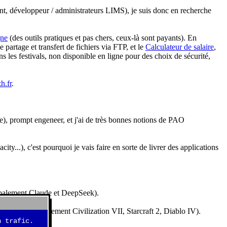
nt, développeur / administrateurs LIMS), je suis donc en recherche
gne
(des outils pratiques et pas chers, ceux-là sont payants). En
partage et transfert de fichiers via FTP, et le
Calculateur de salaire
,
s les festivals, non disponible en ligne pour des choix de sécurité,
h.fr
.
e), prompt engeneer, et j'ai de très bonnes notions de PAO
y...), c'est pourquoi je vais faire en sorte de livrer des applications
ncipalement Claude et DeepSeek).
idéos (essentiellement Civilization VII, Starcraft 2, Diablo IV).
 trafic.