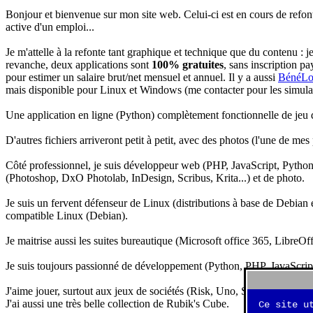
Bonjour et bienvenue sur mon site web. Celui-ci est en cours de refon
active d'un emploi...
Je m'attelle à la refonte tant graphique et technique que du contenu : 
revanche, deux applications sont
100% gratuites
, sans inscription pa
pour estimer un salaire brut/net mensuel et annuel. Il y a aussi
BénéLo
mais disponible pour Linux et Windows (me contacter pour les simulation
Une application en ligne (Python) complètement fonctionnelle de jeu d
D'autres fichiers arriveront petit à petit, avec des photos (l'une de mes
Côté professionnel, je suis développeur web (PHP, JavaScript, Python.
(Photoshop, DxO Photolab, InDesign, Scribus, Krita...) et de photo.
Je suis un fervent défenseur de Linux (distributions à base de Debian es
compatible Linux (Debian).
Je maitrise aussi les suites bureautique (Microsoft office 365, LibreOf
Je suis toujours passionné de développement (Python, PHP, JavaScript, 
J'aime jouer, surtout aux jeux de sociétés (Risk, Uno, Scrabble...), ma
J'ai aussi une très belle collection de Rubik's Cube.
Ce site u