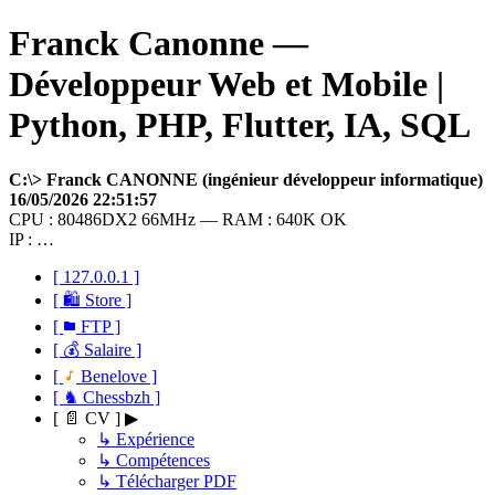
Franck Canonne —
Développeur Web et Mobile |
Python, PHP, Flutter, IA, SQL
C:\> Franck CANONNE (ingénieur développeur informatique)
16/05/2026 22:51:57
CPU : 80486DX2 66MHz — RAM : 640K OK
IP : …
[ 127.0.0.1 ]
[ 🛍 Store ]
[
FTP ]
[ 💰 Salaire ]
[
Benelove ]
[ ♞ Chessbzh ]
[ 📄 CV ] ▶
↳ Expérience
↳ Compétences
↳ Télécharger PDF