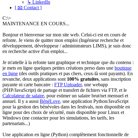
↳ LinkedIn
[ 📧 Contact ]
C:\>
MAINTENANCE EN COURS...
Bonjour et bienvenue sur mon site web. Celui-ci est en cours de
refonte. Je viens de quitter mon emploi (Ingénieur recherche et
développement, développeur / administrateurs LIMS), je suis donc
en recherche active d'un emploi...
Je m'attelle à la refonte tant graphique et technique que du contenu :
je mets en ligne quelques petites créations perso dans une
boutique
en ligne
(des outils pratiques et pas chers, ceux-là sont payants). En
revanche, deux applications sont
100% gratuites
, sans inscription
payante ni carte bancaire :
FTP Uploader
, une webapp
(PHP/JavaScript) de partage et transfert de fichiers via FTP, et le
Calculateur de salaire
, pour estimer un salaire brut/net mensuel et
annuel. Il y a aussi
BénéLove
, une application Python/JavaScript
pour la gestion des bénévoles dans les festivals, non disponible en
ligne pour des choix de sécurité, mais disponible pour Linux et
Windows (me contacter pour les simulations, les tarifs, les
partenariats...)
Une application en ligne (Python) complètement fonctionnelle de