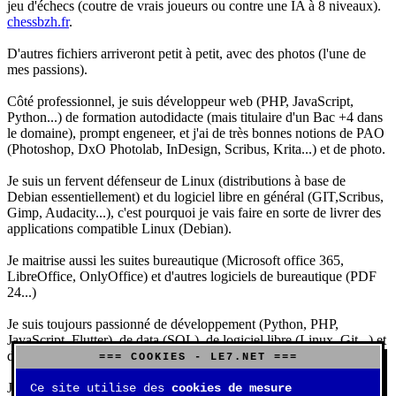
jeu d'échecs (coutre de vrais joueurs ou contre une IA à 8 niveaux).
chessbzh.fr
.
D'autres fichiers arriveront petit à petit, avec des photos (l'une de
mes passions).
Côté professionnel, je suis développeur web (PHP, JavaScript,
Python...) de formation autodidacte (mais titulaire d'un Bac +4 dans
le domaine), prompt engeneer, et j'ai de très bonnes notions de PAO
(Photoshop, DxO Photolab, InDesign, Scribus, Krita...) et de photo.
Je suis un fervent défenseur de Linux (distributions à base de
Debian essentiellement) et du logiciel libre en général (GIT,Scribus,
Gimp, Audacity...), c'est pourquoi je vais faire en sorte de livrer des
applications compatible Linux (Debian).
Je maitrise aussi les suites bureautique (Microsoft office 365,
LibreOffice, OnlyOffice) et d'autres logiciels de bureautique (PDF
24...)
Je suis toujours passionné de développement (Python, PHP,
JavaScript, Flutter), de data (SQL), de logiciel libre (Linux, Git...) et
d'IA (principalement Claude et DeepSeek).
=== COOKIES - LE7.NET ===
J'aime jouer, surtout aux jeux de sociétés (Risk, Uno, Scrabble...),
Ce site utilise des
cookies de mesure