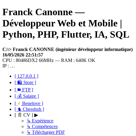
Franck Canonne —
Développeur Web et Mobile |
Python, PHP, Flutter, IA, SQL
C:\> Franck CANONNE (ingénieur développeur informatique)
16/05/2026 22:51:57
CPU : 80486DX2 66MHz — RAM : 640K OK
IP : …
[ 127.0.0.1 ]
[ 🛍 Store ]
[
FTP ]
[ 💰 Salaire ]
[
Benelove ]
[ ♞ Chessbzh ]
[ 📄 CV ] ▶
↳ Expérience
↳ Compétences
↳ Télécharger PDF