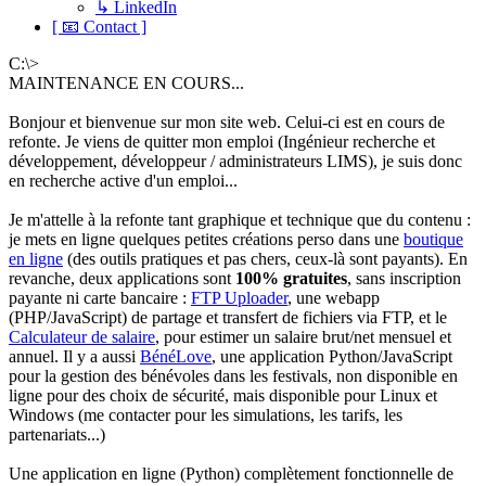
↳ LinkedIn
[ 📧 Contact ]
C:\>
MAINTENANCE EN COURS...
Bonjour et bienvenue sur mon site web. Celui-ci est en cours de
refonte. Je viens de quitter mon emploi (Ingénieur recherche et
développement, développeur / administrateurs LIMS), je suis donc
en recherche active d'un emploi...
Je m'attelle à la refonte tant graphique et technique que du contenu :
je mets en ligne quelques petites créations perso dans une
boutique
en ligne
(des outils pratiques et pas chers, ceux-là sont payants). En
revanche, deux applications sont
100% gratuites
, sans inscription
payante ni carte bancaire :
FTP Uploader
, une webapp
(PHP/JavaScript) de partage et transfert de fichiers via FTP, et le
Calculateur de salaire
, pour estimer un salaire brut/net mensuel et
annuel. Il y a aussi
BénéLove
, une application Python/JavaScript
pour la gestion des bénévoles dans les festivals, non disponible en
ligne pour des choix de sécurité, mais disponible pour Linux et
Windows (me contacter pour les simulations, les tarifs, les
partenariats...)
Une application en ligne (Python) complètement fonctionnelle de