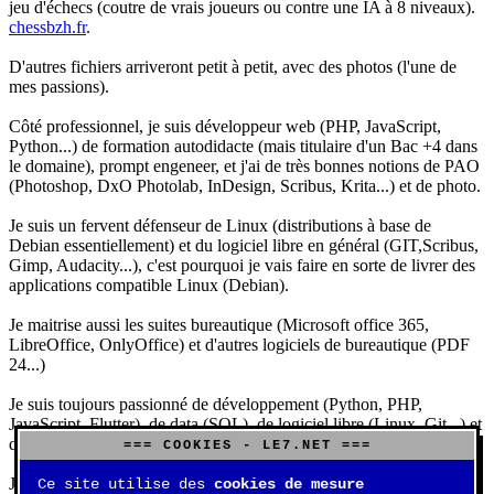
jeu d'échecs (coutre de vrais joueurs ou contre une IA à 8 niveaux).
chessbzh.fr
.
D'autres fichiers arriveront petit à petit, avec des photos (l'une de
mes passions).
Côté professionnel, je suis développeur web (PHP, JavaScript,
Python...) de formation autodidacte (mais titulaire d'un Bac +4 dans
le domaine), prompt engeneer, et j'ai de très bonnes notions de PAO
(Photoshop, DxO Photolab, InDesign, Scribus, Krita...) et de photo.
Je suis un fervent défenseur de Linux (distributions à base de
Debian essentiellement) et du logiciel libre en général (GIT,Scribus,
Gimp, Audacity...), c'est pourquoi je vais faire en sorte de livrer des
applications compatible Linux (Debian).
Je maitrise aussi les suites bureautique (Microsoft office 365,
LibreOffice, OnlyOffice) et d'autres logiciels de bureautique (PDF
24...)
Je suis toujours passionné de développement (Python, PHP,
JavaScript, Flutter), de data (SQL), de logiciel libre (Linux, Git...) et
d'IA (principalement Claude et DeepSeek).
=== COOKIES - LE7.NET ===
J'aime jouer, surtout aux jeux de sociétés (Risk, Uno, Scrabble...),
Ce site utilise des
cookies de mesure