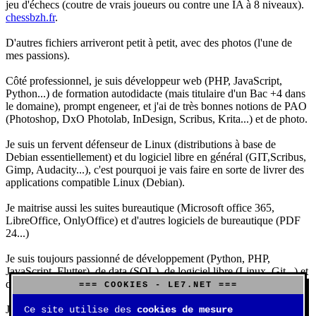
jeu d'échecs (coutre de vrais joueurs ou contre une IA à 8 niveaux).
chessbzh.fr
.
D'autres fichiers arriveront petit à petit, avec des photos (l'une de
mes passions).
Côté professionnel, je suis développeur web (PHP, JavaScript,
Python...) de formation autodidacte (mais titulaire d'un Bac +4 dans
le domaine), prompt engeneer, et j'ai de très bonnes notions de PAO
(Photoshop, DxO Photolab, InDesign, Scribus, Krita...) et de photo.
Je suis un fervent défenseur de Linux (distributions à base de
Debian essentiellement) et du logiciel libre en général (GIT,Scribus,
Gimp, Audacity...), c'est pourquoi je vais faire en sorte de livrer des
applications compatible Linux (Debian).
Je maitrise aussi les suites bureautique (Microsoft office 365,
LibreOffice, OnlyOffice) et d'autres logiciels de bureautique (PDF
24...)
Je suis toujours passionné de développement (Python, PHP,
JavaScript, Flutter), de data (SQL), de logiciel libre (Linux, Git...) et
d'IA (principalement Claude et DeepSeek).
=== COOKIES - LE7.NET ===
J'aime jouer, surtout aux jeux de sociétés (Risk, Uno, Scrabble...),
Ce site utilise des
cookies de mesure