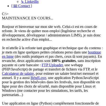
↳ LinkedIn
[ 📧 Contact ]
C:\>
MAINTENANCE EN COURS...
Bonjour et bienvenue sur mon site web. Celui-ci est en cours de
refonte. Je viens de quitter mon emploi (Ingénieur recherche et
développement, développeur / administrateurs LIMS), je suis donc
en recherche active d'un emploi...
Je m'attelle à la refonte tant graphique et technique que du contenu :
je mets en ligne quelques petites créations perso dans une
boutique
en ligne
(des outils pratiques et pas chers, ceux-là sont payants). En
revanche, deux applications sont
100% gratuites
, sans inscription
payante ni carte bancaire :
FTP Uploader
, une webapp
(PHP/JavaScript) de partage et transfert de fichiers via FTP, et le
Calculateur de salaire
, pour estimer un salaire brut/net mensuel et
annuel. Il y a aussi
BénéLove
, une application Python/JavaScript
pour la gestion des bénévoles dans les festivals, non disponible en
ligne pour des choix de sécurité, mais disponible pour Linux et
Windows (me contacter pour les simulations, les tarifs, les
partenariats...)
Une application en ligne (Python) complètement fonctionnelle de