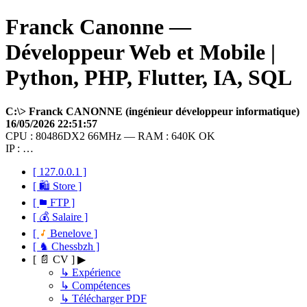
Franck Canonne —
Développeur Web et Mobile |
Python, PHP, Flutter, IA, SQL
C:\> Franck CANONNE (ingénieur développeur informatique)
16/05/2026 22:51:57
CPU : 80486DX2 66MHz — RAM : 640K OK
IP : …
[ 127.0.0.1 ]
[ 🛍 Store ]
[
FTP ]
[ 💰 Salaire ]
[
Benelove ]
[ ♞ Chessbzh ]
[ 📄 CV ] ▶
↳ Expérience
↳ Compétences
↳ Télécharger PDF