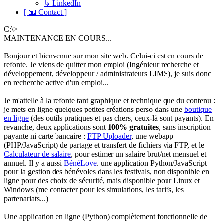
↳ LinkedIn
[ 📧 Contact ]
C:\>
MAINTENANCE EN COURS...
Bonjour et bienvenue sur mon site web. Celui-ci est en cours de
refonte. Je viens de quitter mon emploi (Ingénieur recherche et
développement, développeur / administrateurs LIMS), je suis donc
en recherche active d'un emploi...
Je m'attelle à la refonte tant graphique et technique que du contenu :
je mets en ligne quelques petites créations perso dans une
boutique
en ligne
(des outils pratiques et pas chers, ceux-là sont payants). En
revanche, deux applications sont
100% gratuites
, sans inscription
payante ni carte bancaire :
FTP Uploader
, une webapp
(PHP/JavaScript) de partage et transfert de fichiers via FTP, et le
Calculateur de salaire
, pour estimer un salaire brut/net mensuel et
annuel. Il y a aussi
BénéLove
, une application Python/JavaScript
pour la gestion des bénévoles dans les festivals, non disponible en
ligne pour des choix de sécurité, mais disponible pour Linux et
Windows (me contacter pour les simulations, les tarifs, les
partenariats...)
Une application en ligne (Python) complètement fonctionnelle de