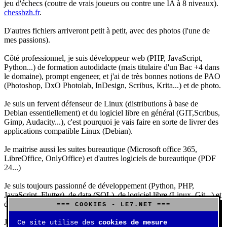
jeu d'échecs (coutre de vrais joueurs ou contre une IA à 8 niveaux).
chessbzh.fr
.
D'autres fichiers arriveront petit à petit, avec des photos (l'une de
mes passions).
Côté professionnel, je suis développeur web (PHP, JavaScript,
Python...) de formation autodidacte (mais titulaire d'un Bac +4 dans
le domaine), prompt engeneer, et j'ai de très bonnes notions de PAO
(Photoshop, DxO Photolab, InDesign, Scribus, Krita...) et de photo.
Je suis un fervent défenseur de Linux (distributions à base de
Debian essentiellement) et du logiciel libre en général (GIT,Scribus,
Gimp, Audacity...), c'est pourquoi je vais faire en sorte de livrer des
applications compatible Linux (Debian).
Je maitrise aussi les suites bureautique (Microsoft office 365,
LibreOffice, OnlyOffice) et d'autres logiciels de bureautique (PDF
24...)
Je suis toujours passionné de développement (Python, PHP,
JavaScript, Flutter), de data (SQL), de logiciel libre (Linux, Git...) et
d'IA (principalement Claude et DeepSeek).
=== COOKIES - LE7.NET ===
J'aime jouer, surtout aux jeux de sociétés (Risk, Uno, Scrabble...),
Ce site utilise des
cookies de mesure