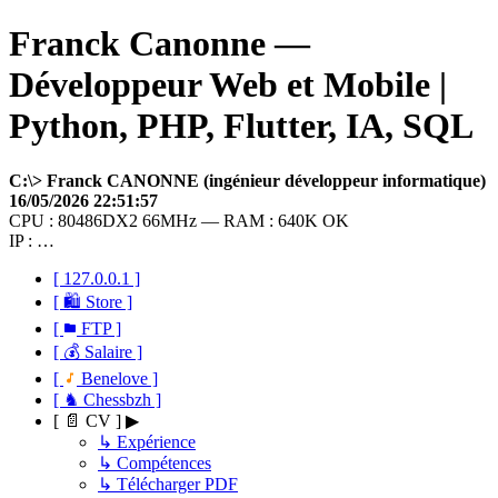
Franck Canonne —
Développeur Web et Mobile |
Python, PHP, Flutter, IA, SQL
C:\> Franck CANONNE (ingénieur développeur informatique)
16/05/2026 22:51:57
CPU : 80486DX2 66MHz — RAM : 640K OK
IP : …
[ 127.0.0.1 ]
[ 🛍 Store ]
[
FTP ]
[ 💰 Salaire ]
[
Benelove ]
[ ♞ Chessbzh ]
[ 📄 CV ] ▶
↳ Expérience
↳ Compétences
↳ Télécharger PDF