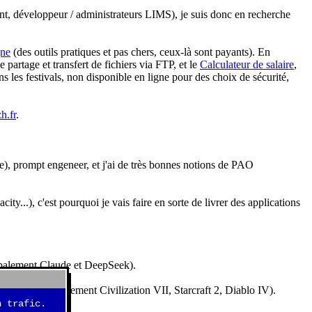
nt, développeur / administrateurs LIMS), je suis donc en recherche
gne
(des outils pratiques et pas chers, ceux-là sont payants). En
partage et transfert de fichiers via FTP, et le
Calculateur de salaire
,
s les festivals, non disponible en ligne pour des choix de sécurité,
h.fr
.
e), prompt engeneer, et j'ai de très bonnes notions de PAO
y...), c'est pourquoi je vais faire en sorte de livrer des applications
ncipalement Claude et DeepSeek).
idéos (essentiellement Civilization VII, Starcraft 2, Diablo IV).
 trafic.