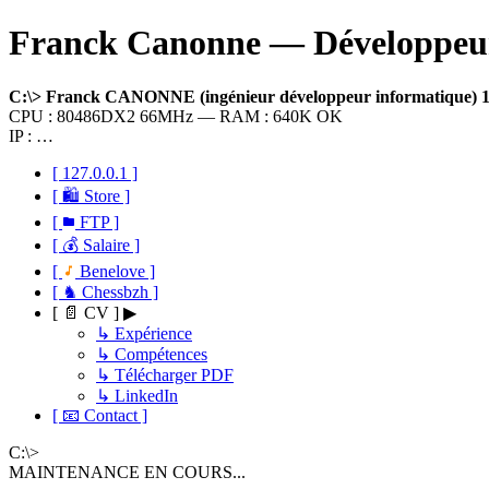
Franck Canonne — Développeur 
C:\> Franck CANONNE (ingénieur développeur informatique)
CPU : 80486DX2 66MHz — RAM : 640K OK
IP : …
[ 127.0.0.1 ]
[ 🛍 Store ]
[
FTP ]
[ 💰 Salaire ]
[
Benelove ]
[ ♞ Chessbzh ]
[ 📄 CV ] ▶
↳ Expérience
↳ Compétences
↳ Télécharger PDF
↳ LinkedIn
[ 📧 Contact ]
C:\>
MAINTENANCE EN COURS...