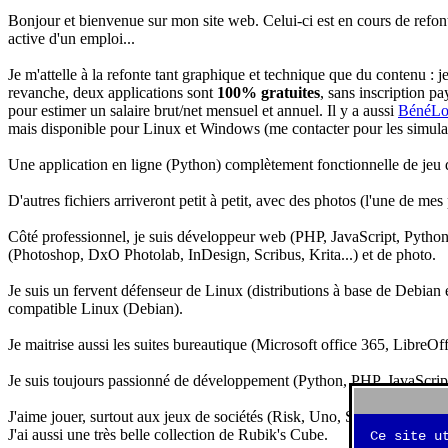
Bonjour et bienvenue sur mon site web. Celui-ci est en cours de refon
active d'un emploi...
Je m'attelle à la refonte tant graphique et technique que du contenu : 
revanche, deux applications sont
100% gratuites
, sans inscription pa
pour estimer un salaire brut/net mensuel et annuel. Il y a aussi
BénéLo
mais disponible pour Linux et Windows (me contacter pour les simulation
Une application en ligne (Python) complètement fonctionnelle de jeu d
D'autres fichiers arriveront petit à petit, avec des photos (l'une de mes
Côté professionnel, je suis développeur web (PHP, JavaScript, Python.
(Photoshop, DxO Photolab, InDesign, Scribus, Krita...) et de photo.
Je suis un fervent défenseur de Linux (distributions à base de Debian es
compatible Linux (Debian).
Je maitrise aussi les suites bureautique (Microsoft office 365, LibreOf
Je suis toujours passionné de développement (Python, PHP, JavaScript, 
J'aime jouer, surtout aux jeux de sociétés (Risk, Uno, Scrabble...), ma
J'ai aussi une très belle collection de Rubik's Cube.
Ce site u