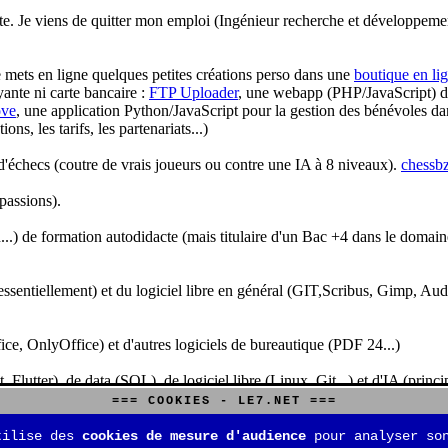
te. Je viens de quitter mon emploi (Ingénieur recherche et développeme
je mets en ligne quelques petites créations perso dans une
boutique en li
yante ni carte bancaire :
FTP Uploader
, une webapp (PHP/JavaScript) de 
ve
, une application Python/JavaScript pour la gestion des bénévoles dan
s, les tarifs, les partenariats...)
'échecs (coutre de vrais joueurs ou contre une IA à 8 niveaux).
chessbz
 passions).
..) de formation autodidacte (mais titulaire d'un Bac +4 dans le domain
sentiellement) et du logiciel libre en général (GIT,Scribus, Gimp, Audacit
fice, OnlyOffice) et d'autres logiciels de bureautique (PDF 24...)
Flutter), de data (SQL), de logiciel libre (Linux, Git...) et d'IA (pri
=== COOKIES - LE7.NET ===
is aussi aux jeux de stratégie (Echecs, Go, Quarto, Tock...) et aux jeux v
tilise des
cookies de mesure d'audience
pour analyser son