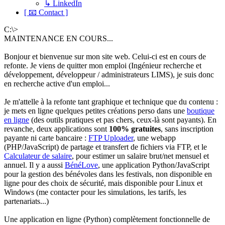
↳ LinkedIn
[ 📧 Contact ]
C:\>
MAINTENANCE EN COURS...
Bonjour et bienvenue sur mon site web. Celui-ci est en cours de
refonte. Je viens de quitter mon emploi (Ingénieur recherche et
développement, développeur / administrateurs LIMS), je suis donc
en recherche active d'un emploi...
Je m'attelle à la refonte tant graphique et technique que du contenu :
je mets en ligne quelques petites créations perso dans une
boutique
en ligne
(des outils pratiques et pas chers, ceux-là sont payants). En
revanche, deux applications sont
100% gratuites
, sans inscription
payante ni carte bancaire :
FTP Uploader
, une webapp
(PHP/JavaScript) de partage et transfert de fichiers via FTP, et le
Calculateur de salaire
, pour estimer un salaire brut/net mensuel et
annuel. Il y a aussi
BénéLove
, une application Python/JavaScript
pour la gestion des bénévoles dans les festivals, non disponible en
ligne pour des choix de sécurité, mais disponible pour Linux et
Windows (me contacter pour les simulations, les tarifs, les
partenariats...)
Une application en ligne (Python) complètement fonctionnelle de