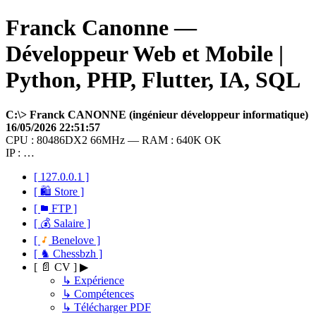
Franck Canonne —
Développeur Web et Mobile |
Python, PHP, Flutter, IA, SQL
C:\> Franck CANONNE (ingénieur développeur informatique)
16/05/2026 22:51:57
CPU : 80486DX2 66MHz — RAM : 640K OK
IP : …
[ 127.0.0.1 ]
[ 🛍 Store ]
[
FTP ]
[ 💰 Salaire ]
[
Benelove ]
[ ♞ Chessbzh ]
[ 📄 CV ] ▶
↳ Expérience
↳ Compétences
↳ Télécharger PDF