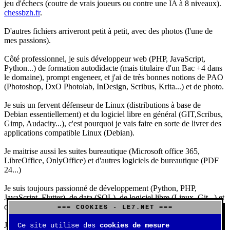
jeu d'échecs (coutre de vrais joueurs ou contre une IA à 8 niveaux).
chessbzh.fr
.
D'autres fichiers arriveront petit à petit, avec des photos (l'une de
mes passions).
Côté professionnel, je suis développeur web (PHP, JavaScript,
Python...) de formation autodidacte (mais titulaire d'un Bac +4 dans
le domaine), prompt engeneer, et j'ai de très bonnes notions de PAO
(Photoshop, DxO Photolab, InDesign, Scribus, Krita...) et de photo.
Je suis un fervent défenseur de Linux (distributions à base de
Debian essentiellement) et du logiciel libre en général (GIT,Scribus,
Gimp, Audacity...), c'est pourquoi je vais faire en sorte de livrer des
applications compatible Linux (Debian).
Je maitrise aussi les suites bureautique (Microsoft office 365,
LibreOffice, OnlyOffice) et d'autres logiciels de bureautique (PDF
24...)
Je suis toujours passionné de développement (Python, PHP,
JavaScript, Flutter), de data (SQL), de logiciel libre (Linux, Git...) et
d'IA (principalement Claude et DeepSeek).
=== COOKIES - LE7.NET ===
J'aime jouer, surtout aux jeux de sociétés (Risk, Uno, Scrabble...),
Ce site utilise des
cookies de mesure