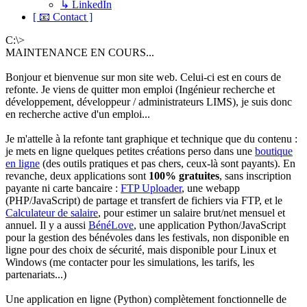
↳ LinkedIn
[ 📧 Contact ]
C:\>
MAINTENANCE EN COURS...
Bonjour et bienvenue sur mon site web. Celui-ci est en cours de
refonte. Je viens de quitter mon emploi (Ingénieur recherche et
développement, développeur / administrateurs LIMS), je suis donc
en recherche active d'un emploi...
Je m'attelle à la refonte tant graphique et technique que du contenu :
je mets en ligne quelques petites créations perso dans une
boutique
en ligne
(des outils pratiques et pas chers, ceux-là sont payants). En
revanche, deux applications sont
100% gratuites
, sans inscription
payante ni carte bancaire :
FTP Uploader
, une webapp
(PHP/JavaScript) de partage et transfert de fichiers via FTP, et le
Calculateur de salaire
, pour estimer un salaire brut/net mensuel et
annuel. Il y a aussi
BénéLove
, une application Python/JavaScript
pour la gestion des bénévoles dans les festivals, non disponible en
ligne pour des choix de sécurité, mais disponible pour Linux et
Windows (me contacter pour les simulations, les tarifs, les
partenariats...)
Une application en ligne (Python) complètement fonctionnelle de