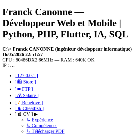
Franck Canonne —
Développeur Web et Mobile |
Python, PHP, Flutter, IA, SQL
C:\> Franck CANONNE (ingénieur développeur informatique)
16/05/2026 22:51:57
CPU : 80486DX2 66MHz — RAM : 640K OK
IP : …
[ 127.0.0.1 ]
[ 🛍 Store ]
[
FTP ]
[ 💰 Salaire ]
[
Benelove ]
[ ♞ Chessbzh ]
[ 📄 CV ] ▶
↳ Expérience
↳ Compétences
↳ Télécharger PDF