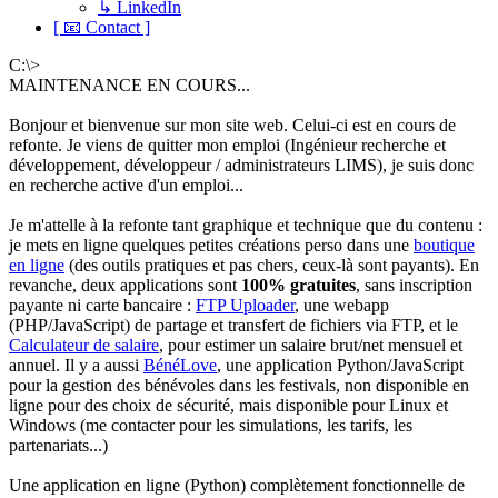
↳ LinkedIn
[ 📧 Contact ]
C:\>
MAINTENANCE EN COURS...
Bonjour et bienvenue sur mon site web. Celui-ci est en cours de
refonte. Je viens de quitter mon emploi (Ingénieur recherche et
développement, développeur / administrateurs LIMS), je suis donc
en recherche active d'un emploi...
Je m'attelle à la refonte tant graphique et technique que du contenu :
je mets en ligne quelques petites créations perso dans une
boutique
en ligne
(des outils pratiques et pas chers, ceux-là sont payants). En
revanche, deux applications sont
100% gratuites
, sans inscription
payante ni carte bancaire :
FTP Uploader
, une webapp
(PHP/JavaScript) de partage et transfert de fichiers via FTP, et le
Calculateur de salaire
, pour estimer un salaire brut/net mensuel et
annuel. Il y a aussi
BénéLove
, une application Python/JavaScript
pour la gestion des bénévoles dans les festivals, non disponible en
ligne pour des choix de sécurité, mais disponible pour Linux et
Windows (me contacter pour les simulations, les tarifs, les
partenariats...)
Une application en ligne (Python) complètement fonctionnelle de