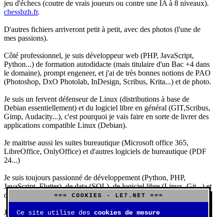
jeu d'échecs (coutre de vrais joueurs ou contre une IA à 8 niveaux).
chessbzh.fr
.
D'autres fichiers arriveront petit à petit, avec des photos (l'une de
mes passions).
Côté professionnel, je suis développeur web (PHP, JavaScript,
Python...) de formation autodidacte (mais titulaire d'un Bac +4 dans
le domaine), prompt engeneer, et j'ai de très bonnes notions de PAO
(Photoshop, DxO Photolab, InDesign, Scribus, Krita...) et de photo.
Je suis un fervent défenseur de Linux (distributions à base de
Debian essentiellement) et du logiciel libre en général (GIT,Scribus,
Gimp, Audacity...), c'est pourquoi je vais faire en sorte de livrer des
applications compatible Linux (Debian).
Je maitrise aussi les suites bureautique (Microsoft office 365,
LibreOffice, OnlyOffice) et d'autres logiciels de bureautique (PDF
24...)
Je suis toujours passionné de développement (Python, PHP,
JavaScript, Flutter), de data (SQL), de logiciel libre (Linux, Git...) et
d'IA (principalement Claude et DeepSeek).
=== COOKIES - LE7.NET ===
J'aime jouer, surtout aux jeux de sociétés (Risk, Uno, Scrabble...),
Ce site utilise des
cookies de mesure