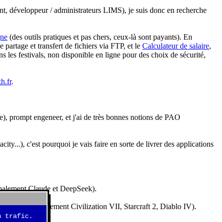
nt, développeur / administrateurs LIMS), je suis donc en recherche
gne
(des outils pratiques et pas chers, ceux-là sont payants). En
partage et transfert de fichiers via FTP, et le
Calculateur de salaire
,
s les festivals, non disponible en ligne pour des choix de sécurité,
h.fr
.
e), prompt engeneer, et j'ai de très bonnes notions de PAO
y...), c'est pourquoi je vais faire en sorte de livrer des applications
ncipalement Claude et DeepSeek).
idéos (essentiellement Civilization VII, Starcraft 2, Diablo IV).
 trafic.