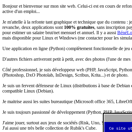
Bonjour et bienvenue sur mon site web. Celui-ci est en cours de refon
active d'un emploi...
Je m'attelle à la refonte tant graphique et technique que du contenu : 
revanche, deux applications sont
100% gratuites
, sans inscription pa
pour estimer un salaire brut/net mensuel et annuel. Il y a aussi
BénéLo
mais disponible pour Linux et Windows (me contacter pour les simulation
Une application en ligne (Python) complètement fonctionnelle de jeu d
D'autres fichiers arriveront petit à petit, avec des photos (l'une de mes
Côté professionnel, je suis développeur web (PHP, JavaScript, Python.
(Photoshop, DxO Photolab, InDesign, Scribus, Krita...) et de photo.
Je suis un fervent défenseur de Linux (distributions à base de Debian es
compatible Linux (Debian).
Je maitrise aussi les suites bureautique (Microsoft office 365, LibreOf
Je suis toujours passionné de développement (Python, PHP, JavaScript, 
J'aime jouer, surtout aux jeux de sociétés (Risk, Uno, Scrabble...), ma
J'ai aussi une très belle collection de Rubik's Cube.
Ce site u