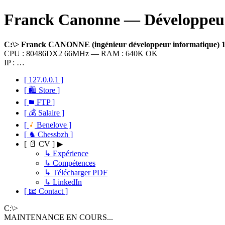
Franck Canonne — Développeur 
C:\> Franck CANONNE (ingénieur développeur informatique)
CPU : 80486DX2 66MHz — RAM : 640K OK
IP : …
[ 127.0.0.1 ]
[ 🛍 Store ]
[
FTP ]
[ 💰 Salaire ]
[
Benelove ]
[ ♞ Chessbzh ]
[ 📄 CV ] ▶
↳ Expérience
↳ Compétences
↳ Télécharger PDF
↳ LinkedIn
[ 📧 Contact ]
C:\>
MAINTENANCE EN COURS...