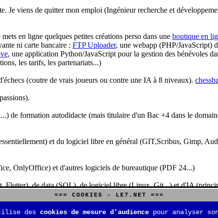
te. Je viens de quitter mon emploi (Ingénieur recherche et développeme
je mets en ligne quelques petites créations perso dans une
boutique en li
yante ni carte bancaire :
FTP Uploader
, une webapp (PHP/JavaScript) de 
ve
, une application Python/JavaScript pour la gestion des bénévoles dan
s, les tarifs, les partenariats...)
'échecs (coutre de vrais joueurs ou contre une IA à 8 niveaux).
chessbz
 passions).
..) de formation autodidacte (mais titulaire d'un Bac +4 dans le domain
sentiellement) et du logiciel libre en général (GIT,Scribus, Gimp, Audacit
fice, OnlyOffice) et d'autres logiciels de bureautique (PDF 24...)
Flutter), de data (SQL), de logiciel libre (Linux, Git...) et d'IA (pri
=== COOKIES - LE7.NET ===
is aussi aux jeux de stratégie (Echecs, Go, Quarto, Tock...) et aux jeux v
tilise des
cookies de mesure d'audience
pour analyser son