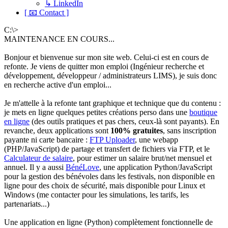
↳ LinkedIn
[ 📧 Contact ]
C:\>
MAINTENANCE EN COURS...
Bonjour et bienvenue sur mon site web. Celui-ci est en cours de
refonte. Je viens de quitter mon emploi (Ingénieur recherche et
développement, développeur / administrateurs LIMS), je suis donc
en recherche active d'un emploi...
Je m'attelle à la refonte tant graphique et technique que du contenu :
je mets en ligne quelques petites créations perso dans une
boutique
en ligne
(des outils pratiques et pas chers, ceux-là sont payants). En
revanche, deux applications sont
100% gratuites
, sans inscription
payante ni carte bancaire :
FTP Uploader
, une webapp
(PHP/JavaScript) de partage et transfert de fichiers via FTP, et le
Calculateur de salaire
, pour estimer un salaire brut/net mensuel et
annuel. Il y a aussi
BénéLove
, une application Python/JavaScript
pour la gestion des bénévoles dans les festivals, non disponible en
ligne pour des choix de sécurité, mais disponible pour Linux et
Windows (me contacter pour les simulations, les tarifs, les
partenariats...)
Une application en ligne (Python) complètement fonctionnelle de