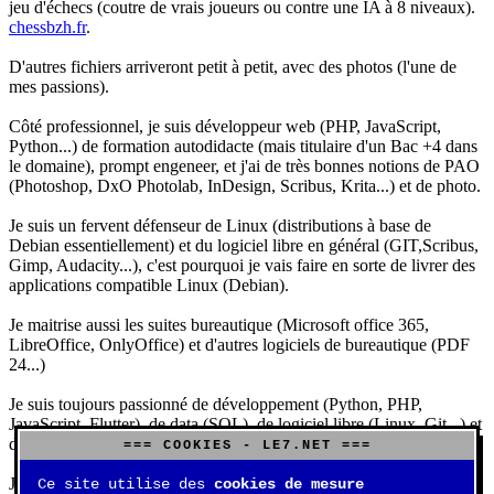
jeu d'échecs (coutre de vrais joueurs ou contre une IA à 8 niveaux).
chessbzh.fr
.
D'autres fichiers arriveront petit à petit, avec des photos (l'une de
mes passions).
Côté professionnel, je suis développeur web (PHP, JavaScript,
Python...) de formation autodidacte (mais titulaire d'un Bac +4 dans
le domaine), prompt engeneer, et j'ai de très bonnes notions de PAO
(Photoshop, DxO Photolab, InDesign, Scribus, Krita...) et de photo.
Je suis un fervent défenseur de Linux (distributions à base de
Debian essentiellement) et du logiciel libre en général (GIT,Scribus,
Gimp, Audacity...), c'est pourquoi je vais faire en sorte de livrer des
applications compatible Linux (Debian).
Je maitrise aussi les suites bureautique (Microsoft office 365,
LibreOffice, OnlyOffice) et d'autres logiciels de bureautique (PDF
24...)
Je suis toujours passionné de développement (Python, PHP,
JavaScript, Flutter), de data (SQL), de logiciel libre (Linux, Git...) et
d'IA (principalement Claude et DeepSeek).
=== COOKIES - LE7.NET ===
J'aime jouer, surtout aux jeux de sociétés (Risk, Uno, Scrabble...),
Ce site utilise des
cookies de mesure