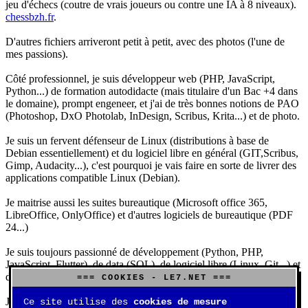
jeu d'échecs (coutre de vrais joueurs ou contre une IA à 8 niveaux).
chessbzh.fr
.
D'autres fichiers arriveront petit à petit, avec des photos (l'une de
mes passions).
Côté professionnel, je suis développeur web (PHP, JavaScript,
Python...) de formation autodidacte (mais titulaire d'un Bac +4 dans
le domaine), prompt engeneer, et j'ai de très bonnes notions de PAO
(Photoshop, DxO Photolab, InDesign, Scribus, Krita...) et de photo.
Je suis un fervent défenseur de Linux (distributions à base de
Debian essentiellement) et du logiciel libre en général (GIT,Scribus,
Gimp, Audacity...), c'est pourquoi je vais faire en sorte de livrer des
applications compatible Linux (Debian).
Je maitrise aussi les suites bureautique (Microsoft office 365,
LibreOffice, OnlyOffice) et d'autres logiciels de bureautique (PDF
24...)
Je suis toujours passionné de développement (Python, PHP,
JavaScript, Flutter), de data (SQL), de logiciel libre (Linux, Git...) et
d'IA (principalement Claude et DeepSeek).
=== COOKIES - LE7.NET ===
J'aime jouer, surtout aux jeux de sociétés (Risk, Uno, Scrabble...),
Ce site utilise des
cookies de mesure