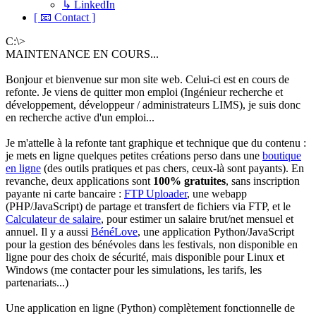
↳ LinkedIn
[ 📧 Contact ]
C:\>
MAINTENANCE EN COURS...
Bonjour et bienvenue sur mon site web. Celui-ci est en cours de
refonte. Je viens de quitter mon emploi (Ingénieur recherche et
développement, développeur / administrateurs LIMS), je suis donc
en recherche active d'un emploi...
Je m'attelle à la refonte tant graphique et technique que du contenu :
je mets en ligne quelques petites créations perso dans une
boutique
en ligne
(des outils pratiques et pas chers, ceux-là sont payants). En
revanche, deux applications sont
100% gratuites
, sans inscription
payante ni carte bancaire :
FTP Uploader
, une webapp
(PHP/JavaScript) de partage et transfert de fichiers via FTP, et le
Calculateur de salaire
, pour estimer un salaire brut/net mensuel et
annuel. Il y a aussi
BénéLove
, une application Python/JavaScript
pour la gestion des bénévoles dans les festivals, non disponible en
ligne pour des choix de sécurité, mais disponible pour Linux et
Windows (me contacter pour les simulations, les tarifs, les
partenariats...)
Une application en ligne (Python) complètement fonctionnelle de