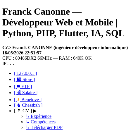
Franck Canonne —
Développeur Web et Mobile |
Python, PHP, Flutter, IA, SQL
C:\> Franck CANONNE (ingénieur développeur informatique)
16/05/2026 22:51:57
CPU : 80486DX2 66MHz — RAM : 640K OK
IP : …
[ 127.0.0.1 ]
[ 🛍 Store ]
[
FTP ]
[ 💰 Salaire ]
[
Benelove ]
[ ♞ Chessbzh ]
[ 📄 CV ] ▶
↳ Expérience
↳ Compétences
↳ Télécharger PDF