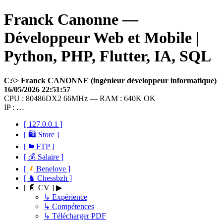
Franck Canonne —
Développeur Web et Mobile |
Python, PHP, Flutter, IA, SQL
C:\> Franck CANONNE (ingénieur développeur informatique)
16/05/2026 22:51:57
CPU : 80486DX2 66MHz — RAM : 640K OK
IP : …
[ 127.0.0.1 ]
[ 🛍 Store ]
[
FTP ]
[ 💰 Salaire ]
[
Benelove ]
[ ♞ Chessbzh ]
[ 📄 CV ] ▶
↳ Expérience
↳ Compétences
↳ Télécharger PDF