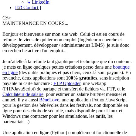
↳ LinkedIn
[ 📧 Contact ]
C:\>
MAINTENANCE EN COURS...
Bonjour et bienvenue sur mon site web. Celui-ci est en cours de
refonte. Je viens de quitter mon emploi (Ingénieur recherche et
développement, développeur / administrateurs LIMS), je suis donc
en recherche active d'un emploi...
Je m'attelle à la refonte tant graphique et technique que du contenu :
je mets en ligne quelques petites créations perso dans une
boutique
en ligne
(des outils pratiques et pas chers, ceux-là sont payants). En
revanche, deux applications sont
100% gratuites
, sans inscription
payante ni carte bancaire :
FTP Uploader
, une webapp
(PHP/JavaScript) de partage et transfert de fichiers via FTP, et le
Calculateur de salaire
, pour estimer un salaire brut/net mensuel et
annuel. Il y a aussi
BénéLove
, une application Python/JavaScript
pour la gestion des bénévoles dans les festivals, non disponible en
ligne pour des choix de sécurité, mais disponible pour Linux et
Windows (me contacter pour les simulations, les tarifs, les
partenariats...)
Une application en ligne (Python) complètement fonctionnelle de