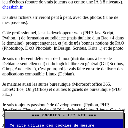
jeu d'échecs (coutre de vrais joueurs ou contre une IA à 8 niveaux).
chessbzh.fr
.
D'autres fichiers arriveront petit à petit, avec des photos (l'une de
mes passions).
Côté professionnel, je suis développeur web (PHP, JavaScript,
Python...) de formation autodidacte (mais titulaire d'un Bac +4 dans
le domaine), prompt engeneer, et j'ai de très bonnes notions de PAO
(Photoshop, DxO Photolab, InDesign, Scribus, Krita...) et de photo.
Je suis un fervent défenseur de Linux (distributions à base de
Debian essentiellement) et du logiciel libre en général (GIT,Scribus,
Gimp, Audacity...), c'est pourquoi je vais faire en sorte de livrer des
applications compatible Linux (Debian).
Je maitrise aussi les suites bureautique (Microsoft office 365,
LibreOffice, OnlyOffice) et d'autres logiciels de bureautique (PDF
24...)
Je suis toujours passionné de développement (Python, PHP,
JavaScript, Flutter), de data (SQL), de logiciel libre (Linux, Git...) et
d'IA (principalement Claude et DeepSeek).
=== COOKIES - LE7.NET ===
J'aime jouer, surtout aux jeux de sociétés (Risk, Uno, Scrabble...),
Ce site utilise des
cookies de mesure