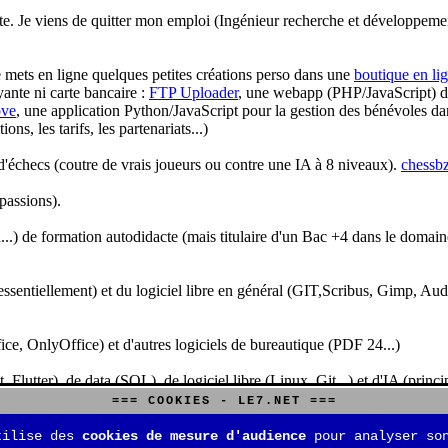
te. Je viens de quitter mon emploi (Ingénieur recherche et développeme
je mets en ligne quelques petites créations perso dans une
boutique en li
yante ni carte bancaire :
FTP Uploader
, une webapp (PHP/JavaScript) de 
ve
, une application Python/JavaScript pour la gestion des bénévoles dan
s, les tarifs, les partenariats...)
'échecs (coutre de vrais joueurs ou contre une IA à 8 niveaux).
chessbz
 passions).
..) de formation autodidacte (mais titulaire d'un Bac +4 dans le domain
sentiellement) et du logiciel libre en général (GIT,Scribus, Gimp, Audacit
fice, OnlyOffice) et d'autres logiciels de bureautique (PDF 24...)
Flutter), de data (SQL), de logiciel libre (Linux, Git...) et d'IA (pri
=== COOKIES - LE7.NET ===
is aussi aux jeux de stratégie (Echecs, Go, Quarto, Tock...) et aux jeux v
tilise des
cookies de mesure d'audience
pour analyser son