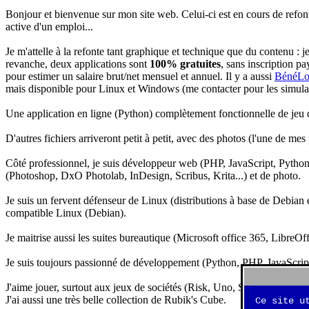
Bonjour et bienvenue sur mon site web. Celui-ci est en cours de refon
active d'un emploi...
Je m'attelle à la refonte tant graphique et technique que du contenu : 
revanche, deux applications sont
100% gratuites
, sans inscription pa
pour estimer un salaire brut/net mensuel et annuel. Il y a aussi
BénéLo
mais disponible pour Linux et Windows (me contacter pour les simulation
Une application en ligne (Python) complètement fonctionnelle de jeu d
D'autres fichiers arriveront petit à petit, avec des photos (l'une de mes
Côté professionnel, je suis développeur web (PHP, JavaScript, Python.
(Photoshop, DxO Photolab, InDesign, Scribus, Krita...) et de photo.
Je suis un fervent défenseur de Linux (distributions à base de Debian es
compatible Linux (Debian).
Je maitrise aussi les suites bureautique (Microsoft office 365, LibreOf
Je suis toujours passionné de développement (Python, PHP, JavaScript, 
J'aime jouer, surtout aux jeux de sociétés (Risk, Uno, Scrabble...), ma
J'ai aussi une très belle collection de Rubik's Cube.
Ce site u