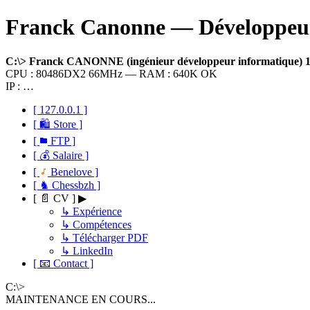
Franck Canonne — Développeur 
C:\> Franck CANONNE (ingénieur développeur informatique)
CPU : 80486DX2 66MHz — RAM : 640K OK
IP : …
[ 127.0.0.1 ]
[ 🛍 Store ]
[
FTP ]
[ 💰 Salaire ]
[
Benelove ]
[ ♞ Chessbzh ]
[ 📄 CV ] ▶
↳ Expérience
↳ Compétences
↳ Télécharger PDF
↳ LinkedIn
[ 📧 Contact ]
C:\>
MAINTENANCE EN COURS...