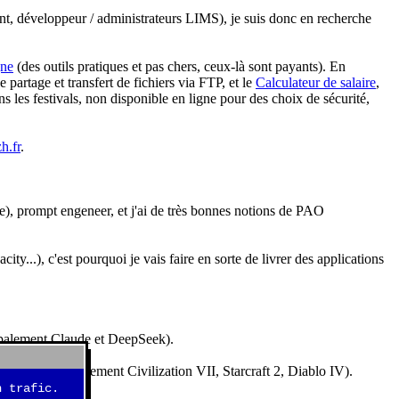
nt, développeur / administrateurs LIMS), je suis donc en recherche
gne
(des outils pratiques et pas chers, ceux-là sont payants). En
partage et transfert de fichiers via FTP, et le
Calculateur de salaire
,
s les festivals, non disponible en ligne pour des choix de sécurité,
h.fr
.
e), prompt engeneer, et j'ai de très bonnes notions de PAO
y...), c'est pourquoi je vais faire en sorte de livrer des applications
ncipalement Claude et DeepSeek).
idéos (essentiellement Civilization VII, Starcraft 2, Diablo IV).
 trafic.