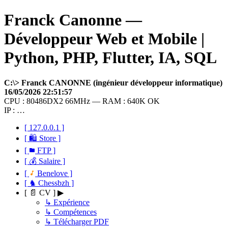
Franck Canonne —
Développeur Web et Mobile |
Python, PHP, Flutter, IA, SQL
C:\> Franck CANONNE (ingénieur développeur informatique)
16/05/2026 22:51:57
CPU : 80486DX2 66MHz — RAM : 640K OK
IP : …
[ 127.0.0.1 ]
[ 🛍 Store ]
[
FTP ]
[ 💰 Salaire ]
[
Benelove ]
[ ♞ Chessbzh ]
[ 📄 CV ] ▶
↳ Expérience
↳ Compétences
↳ Télécharger PDF