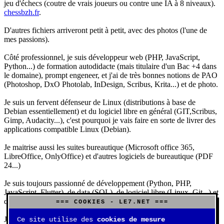
jeu d'échecs (coutre de vrais joueurs ou contre une IA à 8 niveaux).
chessbzh.fr
.
D'autres fichiers arriveront petit à petit, avec des photos (l'une de
mes passions).
Côté professionnel, je suis développeur web (PHP, JavaScript,
Python...) de formation autodidacte (mais titulaire d'un Bac +4 dans
le domaine), prompt engeneer, et j'ai de très bonnes notions de PAO
(Photoshop, DxO Photolab, InDesign, Scribus, Krita...) et de photo.
Je suis un fervent défenseur de Linux (distributions à base de
Debian essentiellement) et du logiciel libre en général (GIT,Scribus,
Gimp, Audacity...), c'est pourquoi je vais faire en sorte de livrer des
applications compatible Linux (Debian).
Je maitrise aussi les suites bureautique (Microsoft office 365,
LibreOffice, OnlyOffice) et d'autres logiciels de bureautique (PDF
24...)
Je suis toujours passionné de développement (Python, PHP,
JavaScript, Flutter), de data (SQL), de logiciel libre (Linux, Git...) et
d'IA (principalement Claude et DeepSeek).
=== COOKIES - LE7.NET ===
J'aime jouer, surtout aux jeux de sociétés (Risk, Uno, Scrabble...),
Ce site utilise des
cookies de mesure