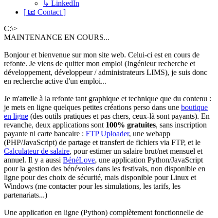
↳ LinkedIn
[ 📧 Contact ]
C:\>
MAINTENANCE EN COURS...
Bonjour et bienvenue sur mon site web. Celui-ci est en cours de
refonte. Je viens de quitter mon emploi (Ingénieur recherche et
développement, développeur / administrateurs LIMS), je suis donc
en recherche active d'un emploi...
Je m'attelle à la refonte tant graphique et technique que du contenu :
je mets en ligne quelques petites créations perso dans une
boutique
en ligne
(des outils pratiques et pas chers, ceux-là sont payants). En
revanche, deux applications sont
100% gratuites
, sans inscription
payante ni carte bancaire :
FTP Uploader
, une webapp
(PHP/JavaScript) de partage et transfert de fichiers via FTP, et le
Calculateur de salaire
, pour estimer un salaire brut/net mensuel et
annuel. Il y a aussi
BénéLove
, une application Python/JavaScript
pour la gestion des bénévoles dans les festivals, non disponible en
ligne pour des choix de sécurité, mais disponible pour Linux et
Windows (me contacter pour les simulations, les tarifs, les
partenariats...)
Une application en ligne (Python) complètement fonctionnelle de