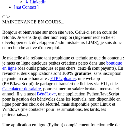
↳ LinkedIn
[ 📧 Contact ]
C:\>
MAINTENANCE EN COURS...
Bonjour et bienvenue sur mon site web. Celui-ci est en cours de
refonte. Je viens de quitter mon emploi (Ingénieur recherche et
développement, développeur / administrateurs LIMS), je suis donc
en recherche active d'un emploi...
Je m'attelle à la refonte tant graphique et technique que du contenu :
je mets en ligne quelques petites créations perso dans une
boutique
en ligne
(des outils pratiques et pas chers, ceux-là sont payants). En
revanche, deux applications sont
100% gratuites
, sans inscription
payante ni carte bancaire :
FTP Uploader
, une webapp
(PHP/JavaScript) de partage et transfert de fichiers via FTP, et le
Calculateur de salaire
, pour estimer un salaire brut/net mensuel et
annuel. Il y a aussi
BénéLove
, une application Python/JavaScript
pour la gestion des bénévoles dans les festivals, non disponible en
ligne pour des choix de sécurité, mais disponible pour Linux et
Windows (me contacter pour les simulations, les tarifs, les
partenariats...)
Une application en ligne (Python) complètement fonctionnelle de