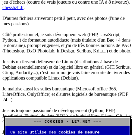
jeu d'échecs (coutre de vrais joueurs ou contre une IA à 8 niveaux).
chessbzh.fr
.
D'autres fichiers arriveront petit à petit, avec des photos (l'une de
mes passions).
Côté professionnel, je suis développeur web (PHP, JavaScript,
Python...) de formation autodidacte (mais titulaire d'un Bac +4 dans
le domaine), prompt engeneer, et j'ai de très bonnes notions de PAO
(Photoshop, DxO Photolab, InDesign, Scribus, Krita...) et de photo.
Je suis un fervent défenseur de Linux (distributions à base de
Debian essentiellement) et du logiciel libre en général (GIT,Scribus,
Gimp, Audacity...), c'est pourquoi je vais faire en sorte de livrer des
applications compatible Linux (Debian).
Je maitrise aussi les suites bureautique (Microsoft office 365,
LibreOffice, OnlyOffice) et d'autres logiciels de bureautique (PDF
24...)
Je suis toujours passionné de développement (Python, PHP,
JavaScript, Flutter), de data (SQL), de logiciel libre (Linux, Git...) et
d'IA (principalement Claude et DeepSeek).
=== COOKIES - LE7.NET ===
J'aime jouer, surtout aux jeux de sociétés (Risk, Uno, Scrabble...),
Ce site utilise des
cookies de mesure