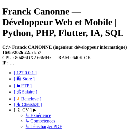
Franck Canonne —
Développeur Web et Mobile |
Python, PHP, Flutter, IA, SQL
C:\> Franck CANONNE (ingénieur développeur informatique)
16/05/2026 22:51:57
CPU : 80486DX2 66MHz — RAM : 640K OK
IP : …
[ 127.0.0.1 ]
[ 🛍 Store ]
[
FTP ]
[ 💰 Salaire ]
[
Benelove ]
[ ♞ Chessbzh ]
[ 📄 CV ] ▶
↳ Expérience
↳ Compétences
↳ Télécharger PDF