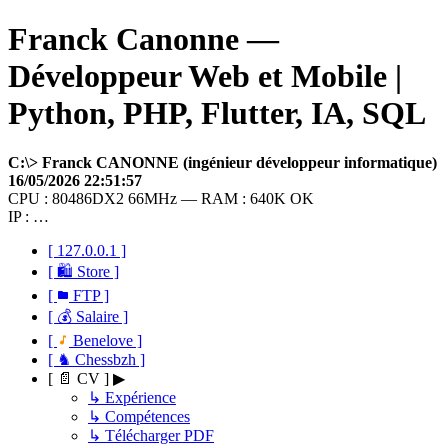
Franck Canonne —
Développeur Web et Mobile |
Python, PHP, Flutter, IA, SQL
C:\> Franck CANONNE (ingénieur développeur informatique)
16/05/2026 22:51:57
CPU : 80486DX2 66MHz — RAM : 640K OK
IP : …
[ 127.0.0.1 ]
[ 🛍 Store ]
[
FTP ]
[ 💰 Salaire ]
[
Benelove ]
[ ♞ Chessbzh ]
[ 📄 CV ] ▶
↳ Expérience
↳ Compétences
↳ Télécharger PDF