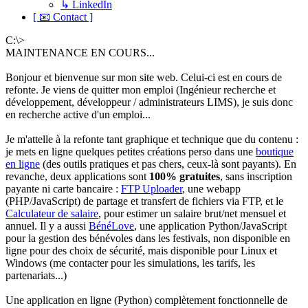
↳ LinkedIn
[ 📧 Contact ]
C:\>
MAINTENANCE EN COURS...
Bonjour et bienvenue sur mon site web. Celui-ci est en cours de
refonte. Je viens de quitter mon emploi (Ingénieur recherche et
développement, développeur / administrateurs LIMS), je suis donc
en recherche active d'un emploi...
Je m'attelle à la refonte tant graphique et technique que du contenu :
je mets en ligne quelques petites créations perso dans une
boutique
en ligne
(des outils pratiques et pas chers, ceux-là sont payants). En
revanche, deux applications sont
100% gratuites
, sans inscription
payante ni carte bancaire :
FTP Uploader
, une webapp
(PHP/JavaScript) de partage et transfert de fichiers via FTP, et le
Calculateur de salaire
, pour estimer un salaire brut/net mensuel et
annuel. Il y a aussi
BénéLove
, une application Python/JavaScript
pour la gestion des bénévoles dans les festivals, non disponible en
ligne pour des choix de sécurité, mais disponible pour Linux et
Windows (me contacter pour les simulations, les tarifs, les
partenariats...)
Une application en ligne (Python) complètement fonctionnelle de