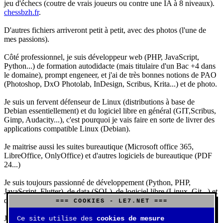
jeu d'échecs (coutre de vrais joueurs ou contre une IA à 8 niveaux).
chessbzh.fr
.
D'autres fichiers arriveront petit à petit, avec des photos (l'une de
mes passions).
Côté professionnel, je suis développeur web (PHP, JavaScript,
Python...) de formation autodidacte (mais titulaire d'un Bac +4 dans
le domaine), prompt engeneer, et j'ai de très bonnes notions de PAO
(Photoshop, DxO Photolab, InDesign, Scribus, Krita...) et de photo.
Je suis un fervent défenseur de Linux (distributions à base de
Debian essentiellement) et du logiciel libre en général (GIT,Scribus,
Gimp, Audacity...), c'est pourquoi je vais faire en sorte de livrer des
applications compatible Linux (Debian).
Je maitrise aussi les suites bureautique (Microsoft office 365,
LibreOffice, OnlyOffice) et d'autres logiciels de bureautique (PDF
24...)
Je suis toujours passionné de développement (Python, PHP,
JavaScript, Flutter), de data (SQL), de logiciel libre (Linux, Git...) et
d'IA (principalement Claude et DeepSeek).
=== COOKIES - LE7.NET ===
J'aime jouer, surtout aux jeux de sociétés (Risk, Uno, Scrabble...),
Ce site utilise des
cookies de mesure