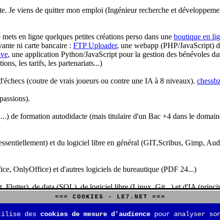
te. Je viens de quitter mon emploi (Ingénieur recherche et développeme
je mets en ligne quelques petites créations perso dans une
boutique en li
yante ni carte bancaire :
FTP Uploader
, une webapp (PHP/JavaScript) de 
ve
, une application Python/JavaScript pour la gestion des bénévoles dan
s, les tarifs, les partenariats...)
'échecs (coutre de vrais joueurs ou contre une IA à 8 niveaux).
chessbz
 passions).
..) de formation autodidacte (mais titulaire d'un Bac +4 dans le domain
sentiellement) et du logiciel libre en général (GIT,Scribus, Gimp, Audacit
fice, OnlyOffice) et d'autres logiciels de bureautique (PDF 24...)
Flutter), de data (SQL), de logiciel libre (Linux, Git...) et d'IA (pri
=== COOKIES - LE7.NET ===
is aussi aux jeux de stratégie (Echecs, Go, Quarto, Tock...) et aux jeux v
tilise des
cookies de mesure d'audience
pour analyser son