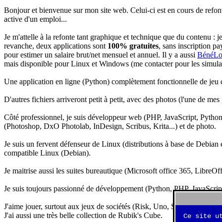
Bonjour et bienvenue sur mon site web. Celui-ci est en cours de refon
active d'un emploi...
Je m'attelle à la refonte tant graphique et technique que du contenu : 
revanche, deux applications sont
100% gratuites
, sans inscription pa
pour estimer un salaire brut/net mensuel et annuel. Il y a aussi
BénéLo
mais disponible pour Linux et Windows (me contacter pour les simulation
Une application en ligne (Python) complètement fonctionnelle de jeu d
D'autres fichiers arriveront petit à petit, avec des photos (l'une de mes
Côté professionnel, je suis développeur web (PHP, JavaScript, Python.
(Photoshop, DxO Photolab, InDesign, Scribus, Krita...) et de photo.
Je suis un fervent défenseur de Linux (distributions à base de Debian es
compatible Linux (Debian).
Je maitrise aussi les suites bureautique (Microsoft office 365, LibreOf
Je suis toujours passionné de développement (Python, PHP, JavaScript, 
J'aime jouer, surtout aux jeux de sociétés (Risk, Uno, Scrabble...), ma
J'ai aussi une très belle collection de Rubik's Cube.
Ce site u