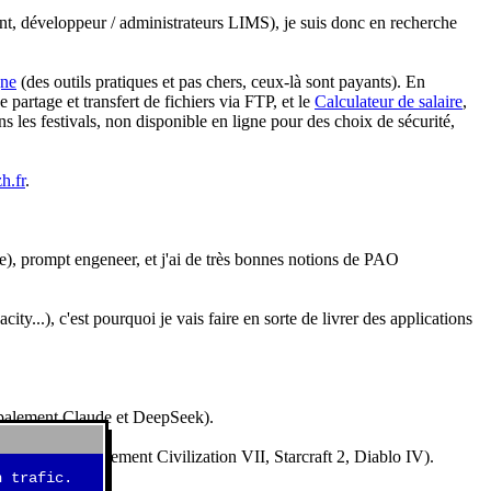
nt, développeur / administrateurs LIMS), je suis donc en recherche
gne
(des outils pratiques et pas chers, ceux-là sont payants). En
partage et transfert de fichiers via FTP, et le
Calculateur de salaire
,
s les festivals, non disponible en ligne pour des choix de sécurité,
h.fr
.
e), prompt engeneer, et j'ai de très bonnes notions de PAO
y...), c'est pourquoi je vais faire en sorte de livrer des applications
ncipalement Claude et DeepSeek).
idéos (essentiellement Civilization VII, Starcraft 2, Diablo IV).
 trafic.