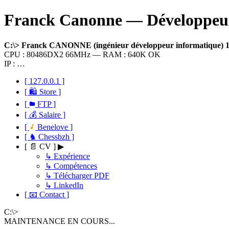
Franck Canonne — Développeur 
C:\> Franck CANONNE (ingénieur développeur informatique)
CPU : 80486DX2 66MHz — RAM : 640K OK
IP : …
[ 127.0.0.1 ]
[ 🛍 Store ]
[
FTP ]
[ 💰 Salaire ]
[
Benelove ]
[ ♞ Chessbzh ]
[ 📄 CV ] ▶
↳ Expérience
↳ Compétences
↳ Télécharger PDF
↳ LinkedIn
[ 📧 Contact ]
C:\>
MAINTENANCE EN COURS...