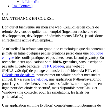
↳ LinkedIn
[ 📧 Contact ]
C:\>
MAINTENANCE EN COURS...
Bonjour et bienvenue sur mon site web. Celui-ci est en cours de
refonte. Je viens de quitter mon emploi (Ingénieur recherche et
développement, développeur / administrateurs LIMS), je suis donc
en recherche active d'un emploi...
Je m'attelle à la refonte tant graphique et technique que du contenu :
je mets en ligne quelques petites créations perso dans une
boutique
en ligne
(des outils pratiques et pas chers, ceux-là sont payants). En
revanche, deux applications sont
100% gratuites
, sans inscription
payante ni carte bancaire :
FTP Uploader
, une webapp
(PHP/JavaScript) de partage et transfert de fichiers via FTP, et le
Calculateur de salaire
, pour estimer un salaire brut/net mensuel et
annuel. Il y a aussi
BénéLove
, une application Python/JavaScript
pour la gestion des bénévoles dans les festivals, non disponible en
ligne pour des choix de sécurité, mais disponible pour Linux et
Windows (me contacter pour les simulations, les tarifs, les
partenariats...)
Une application en ligne (Python) complètement fonctionnelle de