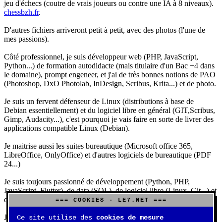
jeu d'échecs (coutre de vrais joueurs ou contre une IA à 8 niveaux).
chessbzh.fr
.
D'autres fichiers arriveront petit à petit, avec des photos (l'une de
mes passions).
Côté professionnel, je suis développeur web (PHP, JavaScript,
Python...) de formation autodidacte (mais titulaire d'un Bac +4 dans
le domaine), prompt engeneer, et j'ai de très bonnes notions de PAO
(Photoshop, DxO Photolab, InDesign, Scribus, Krita...) et de photo.
Je suis un fervent défenseur de Linux (distributions à base de
Debian essentiellement) et du logiciel libre en général (GIT,Scribus,
Gimp, Audacity...), c'est pourquoi je vais faire en sorte de livrer des
applications compatible Linux (Debian).
Je maitrise aussi les suites bureautique (Microsoft office 365,
LibreOffice, OnlyOffice) et d'autres logiciels de bureautique (PDF
24...)
Je suis toujours passionné de développement (Python, PHP,
JavaScript, Flutter), de data (SQL), de logiciel libre (Linux, Git...) et
d'IA (principalement Claude et DeepSeek).
=== COOKIES - LE7.NET ===
J'aime jouer, surtout aux jeux de sociétés (Risk, Uno, Scrabble...),
Ce site utilise des
cookies de mesure