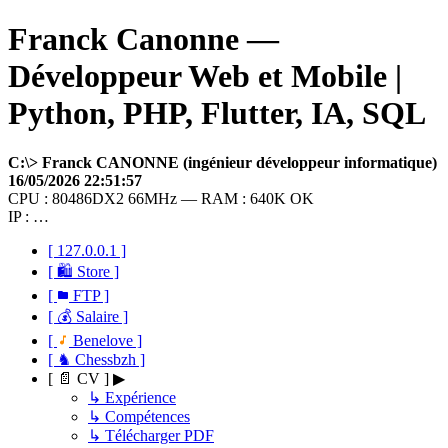
Franck Canonne —
Développeur Web et Mobile |
Python, PHP, Flutter, IA, SQL
C:\> Franck CANONNE (ingénieur développeur informatique)
16/05/2026 22:51:57
CPU : 80486DX2 66MHz — RAM : 640K OK
IP : …
[ 127.0.0.1 ]
[ 🛍 Store ]
[
FTP ]
[ 💰 Salaire ]
[
Benelove ]
[ ♞ Chessbzh ]
[ 📄 CV ] ▶
↳ Expérience
↳ Compétences
↳ Télécharger PDF