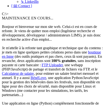
↳ LinkedIn
[ 📧 Contact ]
C:\>
MAINTENANCE EN COURS...
Bonjour et bienvenue sur mon site web. Celui-ci est en cours de
refonte. Je viens de quitter mon emploi (Ingénieur recherche et
développement, développeur / administrateurs LIMS), je suis donc
en recherche active d'un emploi...
Je m'attelle à la refonte tant graphique et technique que du contenu :
je mets en ligne quelques petites créations perso dans une
boutique
en ligne
(des outils pratiques et pas chers, ceux-là sont payants). En
revanche, deux applications sont
100% gratuites
, sans inscription
payante ni carte bancaire :
FTP Uploader
, une webapp
(PHP/JavaScript) de partage et transfert de fichiers via FTP, et le
Calculateur de salaire
, pour estimer un salaire brut/net mensuel et
annuel. Il y a aussi
BénéLove
, une application Python/JavaScript
pour la gestion des bénévoles dans les festivals, non disponible en
ligne pour des choix de sécurité, mais disponible pour Linux et
Windows (me contacter pour les simulations, les tarifs, les
partenariats...)
Une application en ligne (Python) complètement fonctionnelle de