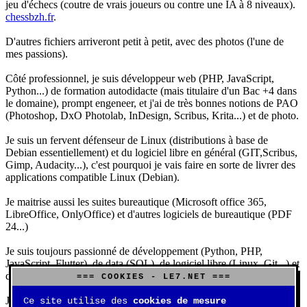
jeu d'échecs (coutre de vrais joueurs ou contre une IA à 8 niveaux).
chessbzh.fr
.
D'autres fichiers arriveront petit à petit, avec des photos (l'une de
mes passions).
Côté professionnel, je suis développeur web (PHP, JavaScript,
Python...) de formation autodidacte (mais titulaire d'un Bac +4 dans
le domaine), prompt engeneer, et j'ai de très bonnes notions de PAO
(Photoshop, DxO Photolab, InDesign, Scribus, Krita...) et de photo.
Je suis un fervent défenseur de Linux (distributions à base de
Debian essentiellement) et du logiciel libre en général (GIT,Scribus,
Gimp, Audacity...), c'est pourquoi je vais faire en sorte de livrer des
applications compatible Linux (Debian).
Je maitrise aussi les suites bureautique (Microsoft office 365,
LibreOffice, OnlyOffice) et d'autres logiciels de bureautique (PDF
24...)
Je suis toujours passionné de développement (Python, PHP,
JavaScript, Flutter), de data (SQL), de logiciel libre (Linux, Git...) et
d'IA (principalement Claude et DeepSeek).
=== COOKIES - LE7.NET ===
J'aime jouer, surtout aux jeux de sociétés (Risk, Uno, Scrabble...),
Ce site utilise des
cookies de mesure