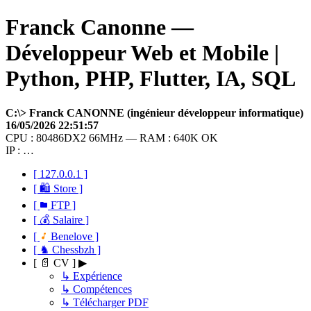
Franck Canonne —
Développeur Web et Mobile |
Python, PHP, Flutter, IA, SQL
C:\> Franck CANONNE (ingénieur développeur informatique)
16/05/2026 22:51:57
CPU : 80486DX2 66MHz — RAM : 640K OK
IP : …
[ 127.0.0.1 ]
[ 🛍 Store ]
[
FTP ]
[ 💰 Salaire ]
[
Benelove ]
[ ♞ Chessbzh ]
[ 📄 CV ] ▶
↳ Expérience
↳ Compétences
↳ Télécharger PDF