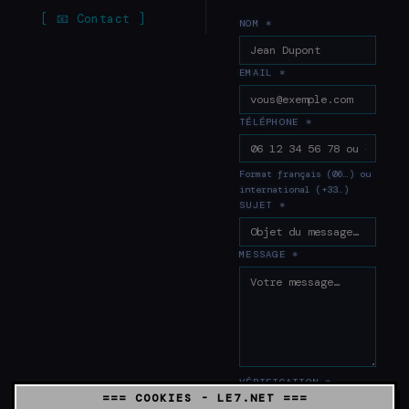
[ 📧 Contact ]
NOM *
EMAIL *
TÉLÉPHONE *
Format français (06…) ou
international (+33…)
SUJET *
MESSAGE *
VÉRIFICATION *
=== COOKIES - LE7.NET ===
> 13 + 11 =