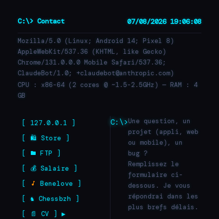
C:\> Contact
07/08/2026 19:06:08
Mozilla/5.0 (Linux; Android 14; Pixel 8)
AppleWebKit/537.36 (KHTML, like Gecko)
Chrome/131.0.0.0 Mobile Safari/537.36;
ClaudeBot/1.0; +claudebot@anthropic.com)
CPU : x86-64 (2 cores @ ~1.5-2.5GHz) — RAM : 4
GB
Une question, un
C:\>
[ 127.0.0.1 ]
projet (appli, web
[ 🛍 Store ]
ou mobile), un
[
FTP ]
bug ?
Remplissez le
[ 💰 Salaire ]
formulaire ci-
[
Benelove ]
dessous. Je vous
répondrai dans les
[ ♞ Chessbzh ]
plus brefs délais.
[ 📄 CV ] ▶