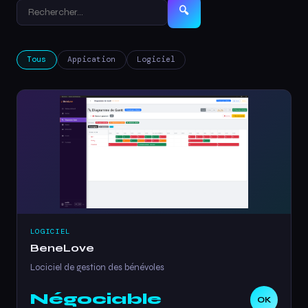
🔍
Tous
Appication
Logiciel
LOGICIEL
BeneLove
Lociciel de gestion des bénévoles
Négociable
OK