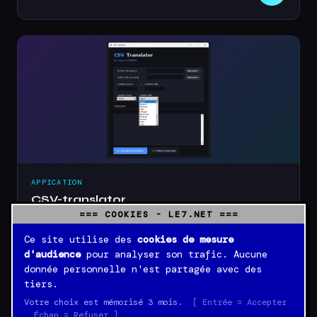
APPICATION
CSV-translator
=== COOKIES - LE7.NET ===
Traducteur automatique en masse
Ce site utilise des
cookies de mesure
40,00 €
OK
d'audience
pour analyser son trafic. Aucune
donnée personnelle n'est partagée avec des
tiers.
Votre choix est mémorisé 3 mois.
[ Entrée = Accepter
Échap = Refuser ]