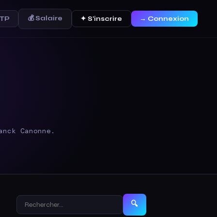
💰 Salaire
FTP
✦ S'inscrire
→ Connexion
anck Canonne.
🔍