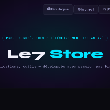
🛍 Boutique
🌐 le7.net
📂 
PROJETS NUMÉRIQUES • TÉLÉCHARGEMENT INSTANTANÉ
Le7
Store
lications, outils — développés avec passion par Fr