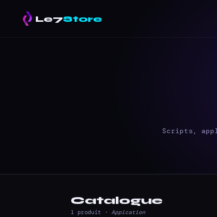
Le7
Store
Scripts, app
Catalogue
1 produit ·
Appication