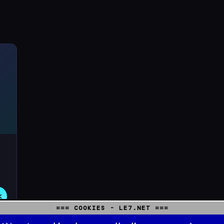
K
=== COOKIES - LE7.NET ===