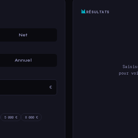
📊
RÉSULTATS
Net
Annuel
Saisis
pour vo
€
5 000 €
8 000 €