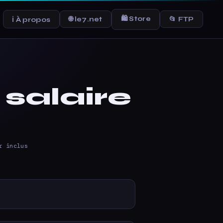
🛍 Store
🌐 le7.net
📂 FTP
ℹ À propos
 salaire
r inclus