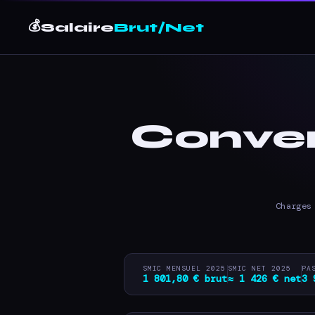
💰
Salaire
Brut/Net
Convert
Charges
SMIC MENSUEL 2025
SMIC NET 2025
PA
1 801,80 € brut
≈ 1 426 € net
3 