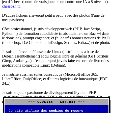
jeu d'échecs (coutre de vrais joueurs ou contre une IA à 8 niveaux).
chessbzh.fr
.
D'autres fichiers arriveront petit à petit, avec des photos (l'une de
mes passions).
Côté professionnel, je suis développeur web (PHP, JavaScript,
Python...) de formation autodidacte (mais titulaire d'un Bac +4 dans
le domaine), prompt engeneer, et j'ai de très bonnes notions de PAO
(Photoshop, DxO Photolab, InDesign, Scribus, Krita...) et de photo.
Je suis un fervent défenseur de Linux (distributions à base de
Debian essentiellement) et du logiciel libre en général (GIT,Scribus,
Gimp, Audacity...), c'est pourquoi je vais faire en sorte de livrer des
applications compatible Linux (Debian).
Je maitrise aussi les suites bureautique (Microsoft office 365,
LibreOffice, OnlyOffice) et d'autres logiciels de bureautique (PDF
24...)
Je suis toujours passionné de développement (Python, PHP,
JavaScript, Flutter), de data (SQL), de logiciel libre (Linux, Git...) et
d'IA (principalement Claude et DeepSeek).
=== COOKIES - LE7.NET ===
J'aime jouer, surtout aux jeux de sociétés (Risk, Uno, Scrabble...),
Ce site utilise des
cookies de mesure