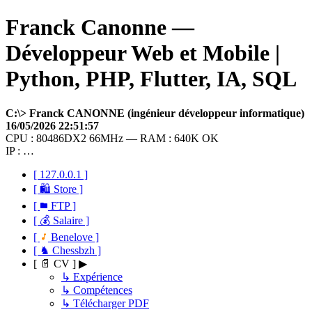
Franck Canonne —
Développeur Web et Mobile |
Python, PHP, Flutter, IA, SQL
C:\> Franck CANONNE (ingénieur développeur informatique)
16/05/2026 22:51:57
CPU : 80486DX2 66MHz — RAM : 640K OK
IP : …
[ 127.0.0.1 ]
[ 🛍 Store ]
[
FTP ]
[ 💰 Salaire ]
[
Benelove ]
[ ♞ Chessbzh ]
[ 📄 CV ] ▶
↳ Expérience
↳ Compétences
↳ Télécharger PDF