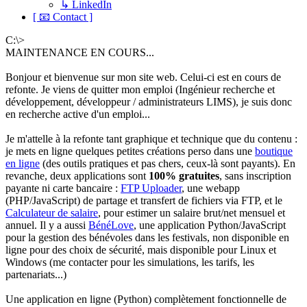
↳ LinkedIn
[ 📧 Contact ]
C:\>
MAINTENANCE EN COURS...
Bonjour et bienvenue sur mon site web. Celui-ci est en cours de
refonte. Je viens de quitter mon emploi (Ingénieur recherche et
développement, développeur / administrateurs LIMS), je suis donc
en recherche active d'un emploi...
Je m'attelle à la refonte tant graphique et technique que du contenu :
je mets en ligne quelques petites créations perso dans une
boutique
en ligne
(des outils pratiques et pas chers, ceux-là sont payants). En
revanche, deux applications sont
100% gratuites
, sans inscription
payante ni carte bancaire :
FTP Uploader
, une webapp
(PHP/JavaScript) de partage et transfert de fichiers via FTP, et le
Calculateur de salaire
, pour estimer un salaire brut/net mensuel et
annuel. Il y a aussi
BénéLove
, une application Python/JavaScript
pour la gestion des bénévoles dans les festivals, non disponible en
ligne pour des choix de sécurité, mais disponible pour Linux et
Windows (me contacter pour les simulations, les tarifs, les
partenariats...)
Une application en ligne (Python) complètement fonctionnelle de