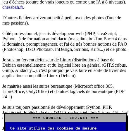
jeu d'échecs (coutre de vrais joueurs ou contre une IA à 8 niveaux).
chessbzh.fr
.
D'autres fichiers arriveront petit à petit, avec des photos (l'une de
mes passions).
Côté professionnel, je suis développeur web (PHP, JavaScript,
Python...) de formation autodidacte (mais titulaire d'un Bac +4 dans
le domaine), prompt engeneer, et j'ai de très bonnes notions de PAO
(Photoshop, DxO Photolab, InDesign, Scribus, Krita...) et de photo.
Je suis un fervent défenseur de Linux (distributions à base de
Debian essentiellement) et du logiciel libre en général (GIT,Scribus,
Gimp, Audacity...), c'est pourquoi je vais faire en sorte de livrer des
applications compatible Linux (Debian).
Je maitrise aussi les suites bureautique (Microsoft office 365,
LibreOffice, OnlyOffice) et d'autres logiciels de bureautique (PDF
24...)
Je suis toujours passionné de développement (Python, PHP,
JavaScript, Flutter), de data (SQL), de logiciel libre (Linux, Git...) et
d'IA (principalement Claude et DeepSeek).
=== COOKIES - LE7.NET ===
J'aime jouer, surtout aux jeux de sociétés (Risk, Uno, Scrabble...),
Ce site utilise des
cookies de mesure