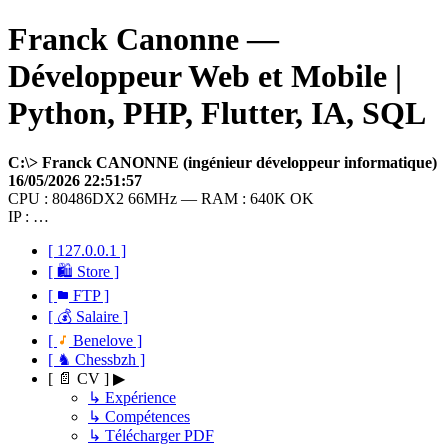
Franck Canonne —
Développeur Web et Mobile |
Python, PHP, Flutter, IA, SQL
C:\> Franck CANONNE (ingénieur développeur informatique)
16/05/2026 22:51:57
CPU : 80486DX2 66MHz — RAM : 640K OK
IP : …
[ 127.0.0.1 ]
[ 🛍 Store ]
[
FTP ]
[ 💰 Salaire ]
[
Benelove ]
[ ♞ Chessbzh ]
[ 📄 CV ] ▶
↳ Expérience
↳ Compétences
↳ Télécharger PDF