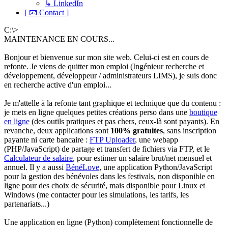
↳ LinkedIn
[ 📧 Contact ]
C:\>
MAINTENANCE EN COURS...
Bonjour et bienvenue sur mon site web. Celui-ci est en cours de
refonte. Je viens de quitter mon emploi (Ingénieur recherche et
développement, développeur / administrateurs LIMS), je suis donc
en recherche active d'un emploi...
Je m'attelle à la refonte tant graphique et technique que du contenu :
je mets en ligne quelques petites créations perso dans une
boutique
en ligne
(des outils pratiques et pas chers, ceux-là sont payants). En
revanche, deux applications sont
100% gratuites
, sans inscription
payante ni carte bancaire :
FTP Uploader
, une webapp
(PHP/JavaScript) de partage et transfert de fichiers via FTP, et le
Calculateur de salaire
, pour estimer un salaire brut/net mensuel et
annuel. Il y a aussi
BénéLove
, une application Python/JavaScript
pour la gestion des bénévoles dans les festivals, non disponible en
ligne pour des choix de sécurité, mais disponible pour Linux et
Windows (me contacter pour les simulations, les tarifs, les
partenariats...)
Une application en ligne (Python) complètement fonctionnelle de