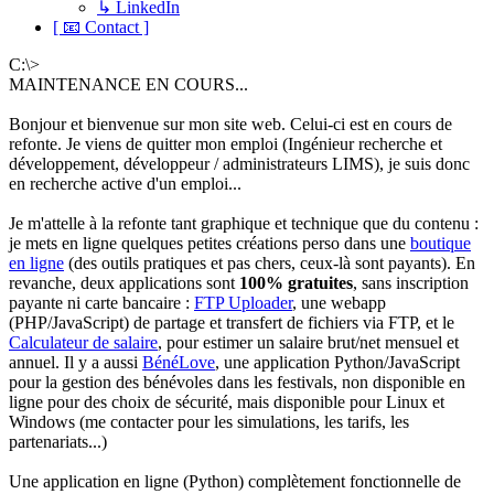
↳ LinkedIn
[ 📧 Contact ]
C:\>
MAINTENANCE EN COURS...
Bonjour et bienvenue sur mon site web. Celui-ci est en cours de
refonte. Je viens de quitter mon emploi (Ingénieur recherche et
développement, développeur / administrateurs LIMS), je suis donc
en recherche active d'un emploi...
Je m'attelle à la refonte tant graphique et technique que du contenu :
je mets en ligne quelques petites créations perso dans une
boutique
en ligne
(des outils pratiques et pas chers, ceux-là sont payants). En
revanche, deux applications sont
100% gratuites
, sans inscription
payante ni carte bancaire :
FTP Uploader
, une webapp
(PHP/JavaScript) de partage et transfert de fichiers via FTP, et le
Calculateur de salaire
, pour estimer un salaire brut/net mensuel et
annuel. Il y a aussi
BénéLove
, une application Python/JavaScript
pour la gestion des bénévoles dans les festivals, non disponible en
ligne pour des choix de sécurité, mais disponible pour Linux et
Windows (me contacter pour les simulations, les tarifs, les
partenariats...)
Une application en ligne (Python) complètement fonctionnelle de