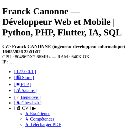
Franck Canonne —
Développeur Web et Mobile |
Python, PHP, Flutter, IA, SQL
C:\> Franck CANONNE (ingénieur développeur informatique)
16/05/2026 22:51:57
CPU : 80486DX2 66MHz — RAM : 640K OK
IP : …
[ 127.0.0.1 ]
[ 🛍 Store ]
[
FTP ]
[ 💰 Salaire ]
[
Benelove ]
[ ♞ Chessbzh ]
[ 📄 CV ] ▶
↳ Expérience
↳ Compétences
↳ Télécharger PDF