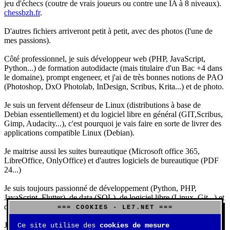
jeu d'échecs (coutre de vrais joueurs ou contre une IA à 8 niveaux).
chessbzh.fr
.
D'autres fichiers arriveront petit à petit, avec des photos (l'une de
mes passions).
Côté professionnel, je suis développeur web (PHP, JavaScript,
Python...) de formation autodidacte (mais titulaire d'un Bac +4 dans
le domaine), prompt engeneer, et j'ai de très bonnes notions de PAO
(Photoshop, DxO Photolab, InDesign, Scribus, Krita...) et de photo.
Je suis un fervent défenseur de Linux (distributions à base de
Debian essentiellement) et du logiciel libre en général (GIT,Scribus,
Gimp, Audacity...), c'est pourquoi je vais faire en sorte de livrer des
applications compatible Linux (Debian).
Je maitrise aussi les suites bureautique (Microsoft office 365,
LibreOffice, OnlyOffice) et d'autres logiciels de bureautique (PDF
24...)
Je suis toujours passionné de développement (Python, PHP,
JavaScript, Flutter), de data (SQL), de logiciel libre (Linux, Git...) et
d'IA (principalement Claude et DeepSeek).
=== COOKIES - LE7.NET ===
J'aime jouer, surtout aux jeux de sociétés (Risk, Uno, Scrabble...),
Ce site utilise des
cookies de mesure