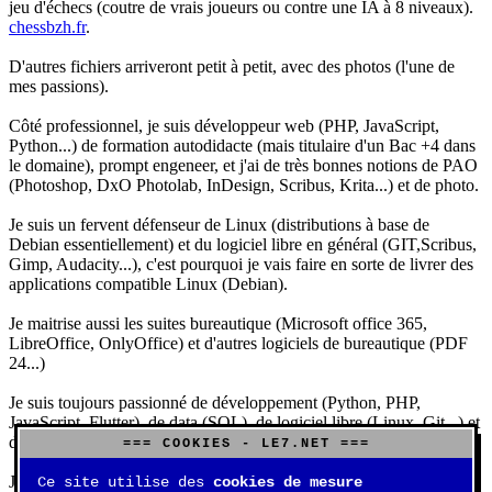
jeu d'échecs (coutre de vrais joueurs ou contre une IA à 8 niveaux).
chessbzh.fr
.
D'autres fichiers arriveront petit à petit, avec des photos (l'une de
mes passions).
Côté professionnel, je suis développeur web (PHP, JavaScript,
Python...) de formation autodidacte (mais titulaire d'un Bac +4 dans
le domaine), prompt engeneer, et j'ai de très bonnes notions de PAO
(Photoshop, DxO Photolab, InDesign, Scribus, Krita...) et de photo.
Je suis un fervent défenseur de Linux (distributions à base de
Debian essentiellement) et du logiciel libre en général (GIT,Scribus,
Gimp, Audacity...), c'est pourquoi je vais faire en sorte de livrer des
applications compatible Linux (Debian).
Je maitrise aussi les suites bureautique (Microsoft office 365,
LibreOffice, OnlyOffice) et d'autres logiciels de bureautique (PDF
24...)
Je suis toujours passionné de développement (Python, PHP,
JavaScript, Flutter), de data (SQL), de logiciel libre (Linux, Git...) et
d'IA (principalement Claude et DeepSeek).
=== COOKIES - LE7.NET ===
J'aime jouer, surtout aux jeux de sociétés (Risk, Uno, Scrabble...),
Ce site utilise des
cookies de mesure