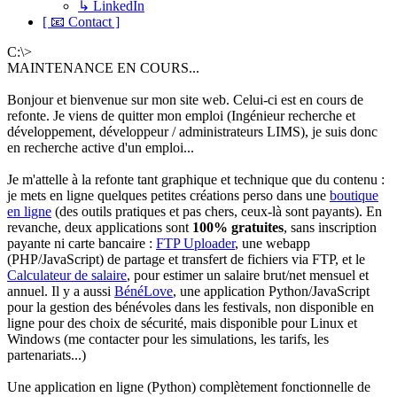
↳ LinkedIn
[ 📧 Contact ]
C:\>
MAINTENANCE EN COURS...
Bonjour et bienvenue sur mon site web. Celui-ci est en cours de
refonte. Je viens de quitter mon emploi (Ingénieur recherche et
développement, développeur / administrateurs LIMS), je suis donc
en recherche active d'un emploi...
Je m'attelle à la refonte tant graphique et technique que du contenu :
je mets en ligne quelques petites créations perso dans une
boutique
en ligne
(des outils pratiques et pas chers, ceux-là sont payants). En
revanche, deux applications sont
100% gratuites
, sans inscription
payante ni carte bancaire :
FTP Uploader
, une webapp
(PHP/JavaScript) de partage et transfert de fichiers via FTP, et le
Calculateur de salaire
, pour estimer un salaire brut/net mensuel et
annuel. Il y a aussi
BénéLove
, une application Python/JavaScript
pour la gestion des bénévoles dans les festivals, non disponible en
ligne pour des choix de sécurité, mais disponible pour Linux et
Windows (me contacter pour les simulations, les tarifs, les
partenariats...)
Une application en ligne (Python) complètement fonctionnelle de