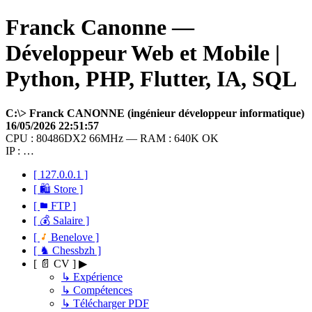
Franck Canonne —
Développeur Web et Mobile |
Python, PHP, Flutter, IA, SQL
C:\> Franck CANONNE (ingénieur développeur informatique)
16/05/2026 22:51:57
CPU : 80486DX2 66MHz — RAM : 640K OK
IP : …
[ 127.0.0.1 ]
[ 🛍 Store ]
[
FTP ]
[ 💰 Salaire ]
[
Benelove ]
[ ♞ Chessbzh ]
[ 📄 CV ] ▶
↳ Expérience
↳ Compétences
↳ Télécharger PDF