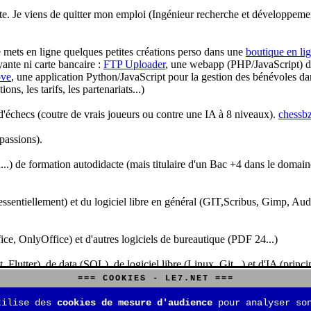
te. Je viens de quitter mon emploi (Ingénieur recherche et développeme
je mets en ligne quelques petites créations perso dans une
boutique en li
yante ni carte bancaire :
FTP Uploader
, une webapp (PHP/JavaScript) de 
ve
, une application Python/JavaScript pour la gestion des bénévoles dan
s, les tarifs, les partenariats...)
'échecs (coutre de vrais joueurs ou contre une IA à 8 niveaux).
chessbz
 passions).
..) de formation autodidacte (mais titulaire d'un Bac +4 dans le domain
sentiellement) et du logiciel libre en général (GIT,Scribus, Gimp, Audacit
fice, OnlyOffice) et d'autres logiciels de bureautique (PDF 24...)
Flutter), de data (SQL), de logiciel libre (Linux, Git...) et d'IA (pri
=== COOKIES - LE7.NET ===
is aussi aux jeux de stratégie (Echecs, Go, Quarto, Tock...) et aux jeux v
tilise des
cookies de mesure d'audience
pour analyser son