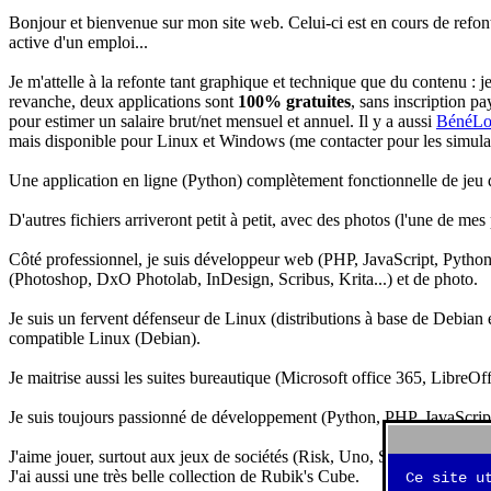
Bonjour et bienvenue sur mon site web. Celui-ci est en cours de refon
active d'un emploi...
Je m'attelle à la refonte tant graphique et technique que du contenu : 
revanche, deux applications sont
100% gratuites
, sans inscription pa
pour estimer un salaire brut/net mensuel et annuel. Il y a aussi
BénéLo
mais disponible pour Linux et Windows (me contacter pour les simulation
Une application en ligne (Python) complètement fonctionnelle de jeu d
D'autres fichiers arriveront petit à petit, avec des photos (l'une de mes
Côté professionnel, je suis développeur web (PHP, JavaScript, Python.
(Photoshop, DxO Photolab, InDesign, Scribus, Krita...) et de photo.
Je suis un fervent défenseur de Linux (distributions à base de Debian es
compatible Linux (Debian).
Je maitrise aussi les suites bureautique (Microsoft office 365, LibreOf
Je suis toujours passionné de développement (Python, PHP, JavaScript, 
J'aime jouer, surtout aux jeux de sociétés (Risk, Uno, Scrabble...), ma
J'ai aussi une très belle collection de Rubik's Cube.
Ce site u