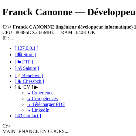
Franck Canonne — Développeur 
C:\> Franck CANONNE (ingénieur développeur informatique)
CPU : 80486DX2 66MHz — RAM : 640K OK
IP : …
[ 127.0.0.1 ]
[ 🛍 Store ]
[
FTP ]
[ 💰 Salaire ]
[
Benelove ]
[ ♞ Chessbzh ]
[ 📄 CV ] ▶
↳ Expérience
↳ Compétences
↳ Télécharger PDF
↳ LinkedIn
[ 📧 Contact ]
C:\>
MAINTENANCE EN COURS...