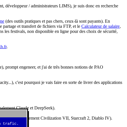
nt, développeur / administrateurs LIMS), je suis donc en recherche
gne
(des outils pratiques et pas chers, ceux-là sont payants). En
partage et transfert de fichiers via FTP, et le
Calculateur de salaire
,
s les festivals, non disponible en ligne pour des choix de sécurité,
h.fr
.
e), prompt engeneer, et j'ai de très bonnes notions de PAO
y...), c'est pourquoi je vais faire en sorte de livrer des applications
ncipalement Claude et DeepSeek).
idéos (essentiellement Civilization VII, Starcraft 2, Diablo IV).
 trafic.