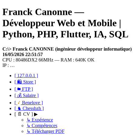
Franck Canonne —
Développeur Web et Mobile |
Python, PHP, Flutter, IA, SQL
C:\> Franck CANONNE (ingénieur développeur informatique)
16/05/2026 22:51:57
CPU : 80486DX2 66MHz — RAM : 640K OK
IP : …
[ 127.0.0.1 ]
[ 🛍 Store ]
[
FTP ]
[ 💰 Salaire ]
[
Benelove ]
[ ♞ Chessbzh ]
[ 📄 CV ] ▶
↳ Expérience
↳ Compétences
↳ Télécharger PDF