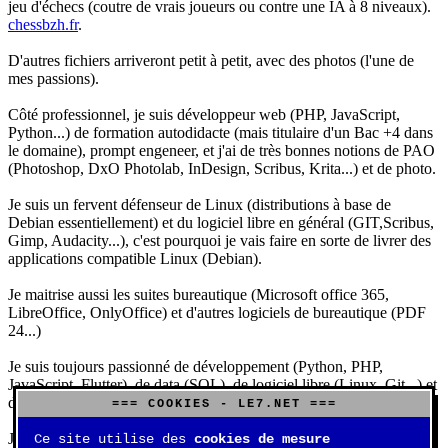
jeu d'échecs (coutre de vrais joueurs ou contre une IA à 8 niveaux).
chessbzh.fr
.
D'autres fichiers arriveront petit à petit, avec des photos (l'une de
mes passions).
Côté professionnel, je suis développeur web (PHP, JavaScript,
Python...) de formation autodidacte (mais titulaire d'un Bac +4 dans
le domaine), prompt engeneer, et j'ai de très bonnes notions de PAO
(Photoshop, DxO Photolab, InDesign, Scribus, Krita...) et de photo.
Je suis un fervent défenseur de Linux (distributions à base de
Debian essentiellement) et du logiciel libre en général (GIT,Scribus,
Gimp, Audacity...), c'est pourquoi je vais faire en sorte de livrer des
applications compatible Linux (Debian).
Je maitrise aussi les suites bureautique (Microsoft office 365,
LibreOffice, OnlyOffice) et d'autres logiciels de bureautique (PDF
24...)
Je suis toujours passionné de développement (Python, PHP,
JavaScript, Flutter), de data (SQL), de logiciel libre (Linux, Git...) et
d'IA (principalement Claude et DeepSeek).
=== COOKIES - LE7.NET ===
J'aime jouer, surtout aux jeux de sociétés (Risk, Uno, Scrabble...),
Ce site utilise des
cookies de mesure