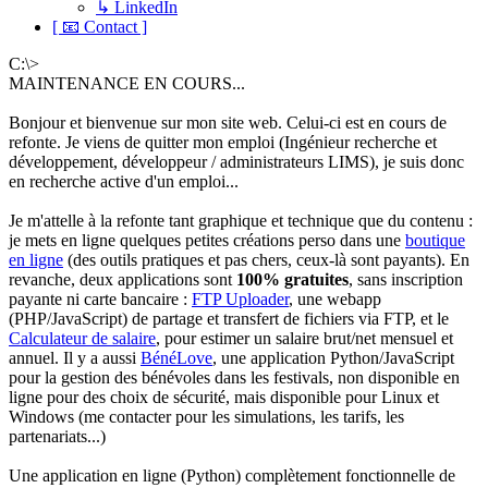
↳ LinkedIn
[ 📧 Contact ]
C:\>
MAINTENANCE EN COURS...
Bonjour et bienvenue sur mon site web. Celui-ci est en cours de
refonte. Je viens de quitter mon emploi (Ingénieur recherche et
développement, développeur / administrateurs LIMS), je suis donc
en recherche active d'un emploi...
Je m'attelle à la refonte tant graphique et technique que du contenu :
je mets en ligne quelques petites créations perso dans une
boutique
en ligne
(des outils pratiques et pas chers, ceux-là sont payants). En
revanche, deux applications sont
100% gratuites
, sans inscription
payante ni carte bancaire :
FTP Uploader
, une webapp
(PHP/JavaScript) de partage et transfert de fichiers via FTP, et le
Calculateur de salaire
, pour estimer un salaire brut/net mensuel et
annuel. Il y a aussi
BénéLove
, une application Python/JavaScript
pour la gestion des bénévoles dans les festivals, non disponible en
ligne pour des choix de sécurité, mais disponible pour Linux et
Windows (me contacter pour les simulations, les tarifs, les
partenariats...)
Une application en ligne (Python) complètement fonctionnelle de