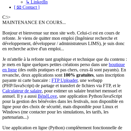
↳ LinkedIn
[ 📧 Contact ]
C:\>
MAINTENANCE EN COURS...
Bonjour et bienvenue sur mon site web. Celui-ci est en cours de
refonte. Je viens de quitter mon emploi (Ingénieur recherche et
développement, développeur / administrateurs LIMS), je suis donc
en recherche active d'un emploi...
Je m'attelle à la refonte tant graphique et technique que du contenu :
je mets en ligne quelques petites créations perso dans une
boutique
en ligne
(des outils pratiques et pas chers, ceux-là sont payants). En
revanche, deux applications sont
100% gratuites
, sans inscription
payante ni carte bancaire :
FTP Uploader
, une webapp
(PHP/JavaScript) de partage et transfert de fichiers via FTP, et le
Calculateur de salaire
, pour estimer un salaire brut/net mensuel et
annuel. Il y a aussi
BénéLove
, une application Python/JavaScript
pour la gestion des bénévoles dans les festivals, non disponible en
ligne pour des choix de sécurité, mais disponible pour Linux et
Windows (me contacter pour les simulations, les tarifs, les
partenariats...)
Une application en ligne (Python) complètement fonctionnelle de