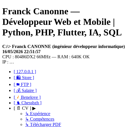
Franck Canonne —
Développeur Web et Mobile |
Python, PHP, Flutter, IA, SQL
C:\> Franck CANONNE (ingénieur développeur informatique)
16/05/2026 22:51:57
CPU : 80486DX2 66MHz — RAM : 640K OK
IP : …
[ 127.0.0.1 ]
[ 🛍 Store ]
[
FTP ]
[ 💰 Salaire ]
[
Benelove ]
[ ♞ Chessbzh ]
[ 📄 CV ] ▶
↳ Expérience
↳ Compétences
↳ Télécharger PDF