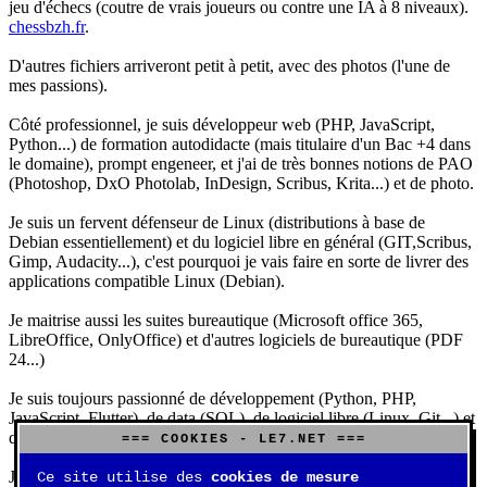
jeu d'échecs (coutre de vrais joueurs ou contre une IA à 8 niveaux).
chessbzh.fr
.
D'autres fichiers arriveront petit à petit, avec des photos (l'une de
mes passions).
Côté professionnel, je suis développeur web (PHP, JavaScript,
Python...) de formation autodidacte (mais titulaire d'un Bac +4 dans
le domaine), prompt engeneer, et j'ai de très bonnes notions de PAO
(Photoshop, DxO Photolab, InDesign, Scribus, Krita...) et de photo.
Je suis un fervent défenseur de Linux (distributions à base de
Debian essentiellement) et du logiciel libre en général (GIT,Scribus,
Gimp, Audacity...), c'est pourquoi je vais faire en sorte de livrer des
applications compatible Linux (Debian).
Je maitrise aussi les suites bureautique (Microsoft office 365,
LibreOffice, OnlyOffice) et d'autres logiciels de bureautique (PDF
24...)
Je suis toujours passionné de développement (Python, PHP,
JavaScript, Flutter), de data (SQL), de logiciel libre (Linux, Git...) et
d'IA (principalement Claude et DeepSeek).
=== COOKIES - LE7.NET ===
J'aime jouer, surtout aux jeux de sociétés (Risk, Uno, Scrabble...),
Ce site utilise des
cookies de mesure