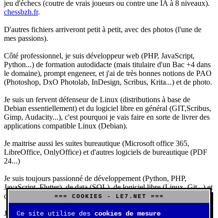
jeu d'échecs (coutre de vrais joueurs ou contre une IA à 8 niveaux).
chessbzh.fr
.
D'autres fichiers arriveront petit à petit, avec des photos (l'une de
mes passions).
Côté professionnel, je suis développeur web (PHP, JavaScript,
Python...) de formation autodidacte (mais titulaire d'un Bac +4 dans
le domaine), prompt engeneer, et j'ai de très bonnes notions de PAO
(Photoshop, DxO Photolab, InDesign, Scribus, Krita...) et de photo.
Je suis un fervent défenseur de Linux (distributions à base de
Debian essentiellement) et du logiciel libre en général (GIT,Scribus,
Gimp, Audacity...), c'est pourquoi je vais faire en sorte de livrer des
applications compatible Linux (Debian).
Je maitrise aussi les suites bureautique (Microsoft office 365,
LibreOffice, OnlyOffice) et d'autres logiciels de bureautique (PDF
24...)
Je suis toujours passionné de développement (Python, PHP,
JavaScript, Flutter), de data (SQL), de logiciel libre (Linux, Git...) et
d'IA (principalement Claude et DeepSeek).
=== COOKIES - LE7.NET ===
J'aime jouer, surtout aux jeux de sociétés (Risk, Uno, Scrabble...),
Ce site utilise des
cookies de mesure