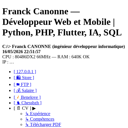
Franck Canonne —
Développeur Web et Mobile |
Python, PHP, Flutter, IA, SQL
C:\> Franck CANONNE (ingénieur développeur informatique)
16/05/2026 22:51:57
CPU : 80486DX2 66MHz — RAM : 640K OK
IP : …
[ 127.0.0.1 ]
[ 🛍 Store ]
[
FTP ]
[ 💰 Salaire ]
[
Benelove ]
[ ♞ Chessbzh ]
[ 📄 CV ] ▶
↳ Expérience
↳ Compétences
↳ Télécharger PDF