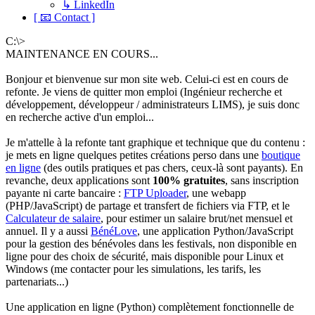
↳ LinkedIn
[ 📧 Contact ]
C:\>
MAINTENANCE EN COURS...
Bonjour et bienvenue sur mon site web. Celui-ci est en cours de
refonte. Je viens de quitter mon emploi (Ingénieur recherche et
développement, développeur / administrateurs LIMS), je suis donc
en recherche active d'un emploi...
Je m'attelle à la refonte tant graphique et technique que du contenu :
je mets en ligne quelques petites créations perso dans une
boutique
en ligne
(des outils pratiques et pas chers, ceux-là sont payants). En
revanche, deux applications sont
100% gratuites
, sans inscription
payante ni carte bancaire :
FTP Uploader
, une webapp
(PHP/JavaScript) de partage et transfert de fichiers via FTP, et le
Calculateur de salaire
, pour estimer un salaire brut/net mensuel et
annuel. Il y a aussi
BénéLove
, une application Python/JavaScript
pour la gestion des bénévoles dans les festivals, non disponible en
ligne pour des choix de sécurité, mais disponible pour Linux et
Windows (me contacter pour les simulations, les tarifs, les
partenariats...)
Une application en ligne (Python) complètement fonctionnelle de