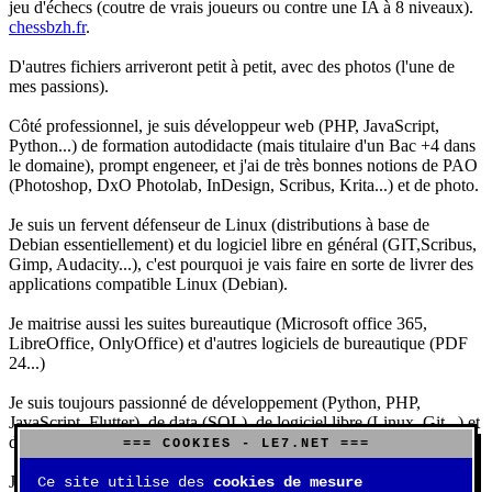
jeu d'échecs (coutre de vrais joueurs ou contre une IA à 8 niveaux).
chessbzh.fr
.
D'autres fichiers arriveront petit à petit, avec des photos (l'une de
mes passions).
Côté professionnel, je suis développeur web (PHP, JavaScript,
Python...) de formation autodidacte (mais titulaire d'un Bac +4 dans
le domaine), prompt engeneer, et j'ai de très bonnes notions de PAO
(Photoshop, DxO Photolab, InDesign, Scribus, Krita...) et de photo.
Je suis un fervent défenseur de Linux (distributions à base de
Debian essentiellement) et du logiciel libre en général (GIT,Scribus,
Gimp, Audacity...), c'est pourquoi je vais faire en sorte de livrer des
applications compatible Linux (Debian).
Je maitrise aussi les suites bureautique (Microsoft office 365,
LibreOffice, OnlyOffice) et d'autres logiciels de bureautique (PDF
24...)
Je suis toujours passionné de développement (Python, PHP,
JavaScript, Flutter), de data (SQL), de logiciel libre (Linux, Git...) et
d'IA (principalement Claude et DeepSeek).
=== COOKIES - LE7.NET ===
J'aime jouer, surtout aux jeux de sociétés (Risk, Uno, Scrabble...),
Ce site utilise des
cookies de mesure