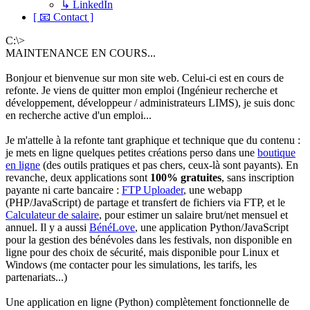
↳ LinkedIn
[ 📧 Contact ]
C:\>
MAINTENANCE EN COURS...
Bonjour et bienvenue sur mon site web. Celui-ci est en cours de
refonte. Je viens de quitter mon emploi (Ingénieur recherche et
développement, développeur / administrateurs LIMS), je suis donc
en recherche active d'un emploi...
Je m'attelle à la refonte tant graphique et technique que du contenu :
je mets en ligne quelques petites créations perso dans une
boutique
en ligne
(des outils pratiques et pas chers, ceux-là sont payants). En
revanche, deux applications sont
100% gratuites
, sans inscription
payante ni carte bancaire :
FTP Uploader
, une webapp
(PHP/JavaScript) de partage et transfert de fichiers via FTP, et le
Calculateur de salaire
, pour estimer un salaire brut/net mensuel et
annuel. Il y a aussi
BénéLove
, une application Python/JavaScript
pour la gestion des bénévoles dans les festivals, non disponible en
ligne pour des choix de sécurité, mais disponible pour Linux et
Windows (me contacter pour les simulations, les tarifs, les
partenariats...)
Une application en ligne (Python) complètement fonctionnelle de