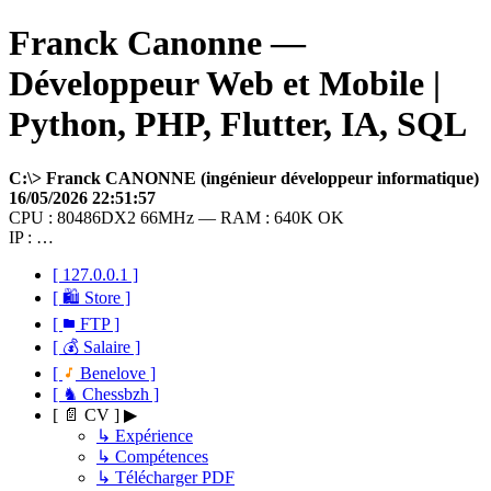
Franck Canonne —
Développeur Web et Mobile |
Python, PHP, Flutter, IA, SQL
C:\> Franck CANONNE (ingénieur développeur informatique)
16/05/2026 22:51:57
CPU : 80486DX2 66MHz — RAM : 640K OK
IP : …
[ 127.0.0.1 ]
[ 🛍 Store ]
[
FTP ]
[ 💰 Salaire ]
[
Benelove ]
[ ♞ Chessbzh ]
[ 📄 CV ] ▶
↳ Expérience
↳ Compétences
↳ Télécharger PDF