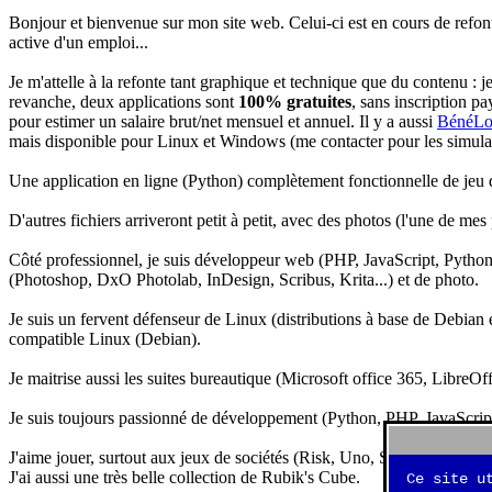
Bonjour et bienvenue sur mon site web. Celui-ci est en cours de refon
active d'un emploi...
Je m'attelle à la refonte tant graphique et technique que du contenu : 
revanche, deux applications sont
100% gratuites
, sans inscription pa
pour estimer un salaire brut/net mensuel et annuel. Il y a aussi
BénéLo
mais disponible pour Linux et Windows (me contacter pour les simulation
Une application en ligne (Python) complètement fonctionnelle de jeu d
D'autres fichiers arriveront petit à petit, avec des photos (l'une de mes
Côté professionnel, je suis développeur web (PHP, JavaScript, Python.
(Photoshop, DxO Photolab, InDesign, Scribus, Krita...) et de photo.
Je suis un fervent défenseur de Linux (distributions à base de Debian es
compatible Linux (Debian).
Je maitrise aussi les suites bureautique (Microsoft office 365, LibreOf
Je suis toujours passionné de développement (Python, PHP, JavaScript, 
J'aime jouer, surtout aux jeux de sociétés (Risk, Uno, Scrabble...), ma
J'ai aussi une très belle collection de Rubik's Cube.
Ce site u