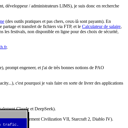
nt, développeur / administrateurs LIMS), je suis donc en recherche
gne
(des outils pratiques et pas chers, ceux-là sont payants). En
partage et transfert de fichiers via FTP, et le
Calculateur de salaire
,
s les festivals, non disponible en ligne pour des choix de sécurité,
h.fr
.
e), prompt engeneer, et j'ai de très bonnes notions de PAO
y...), c'est pourquoi je vais faire en sorte de livrer des applications
ncipalement Claude et DeepSeek).
idéos (essentiellement Civilization VII, Starcraft 2, Diablo IV).
 trafic.