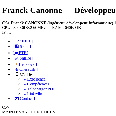
Franck Canonne — Développeur 
C:\> Franck CANONNE (ingénieur développeur informatique)
CPU : 80486DX2 66MHz — RAM : 640K OK
IP : …
[ 127.0.0.1 ]
[ 🛍 Store ]
[
FTP ]
[ 💰 Salaire ]
[
Benelove ]
[ ♞ Chessbzh ]
[ 📄 CV ] ▶
↳ Expérience
↳ Compétences
↳ Télécharger PDF
↳ LinkedIn
[ 📧 Contact ]
C:\>
MAINTENANCE EN COURS...