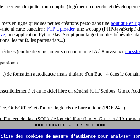
te. Je viens de quitter mon emploi (Ingénieur recherche et développeme
je mets en ligne quelques petites créations perso dans une
boutique en li
yante ni carte bancaire :
FTP Uploader
, une webapp (PHP/JavaScript) de 
ve
, une application Python/JavaScript pour la gestion des bénévoles dan
s, les tarifs, les partenariats...)
'échecs (coutre de vrais joueurs ou contre une IA à 8 niveaux).
chessbz
 passions).
..) de formation autodidacte (mais titulaire d'un Bac +4 dans le domain
sentiellement) et du logiciel libre en général (GIT,Scribus, Gimp, Audacit
fice, OnlyOffice) et d'autres logiciels de bureautique (PDF 24...)
Flutter), de data (SQL), de logiciel libre (Linux, Git...) et d'IA (pri
=== COOKIES - LE7.NET ===
is aussi aux jeux de stratégie (Echecs, Go, Quarto, Tock...) et aux jeux v
tilise des
cookies de mesure d'audience
pour analyser son