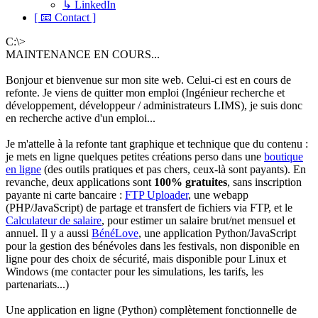
↳ LinkedIn
[ 📧 Contact ]
C:\>
MAINTENANCE EN COURS...
Bonjour et bienvenue sur mon site web. Celui-ci est en cours de
refonte. Je viens de quitter mon emploi (Ingénieur recherche et
développement, développeur / administrateurs LIMS), je suis donc
en recherche active d'un emploi...
Je m'attelle à la refonte tant graphique et technique que du contenu :
je mets en ligne quelques petites créations perso dans une
boutique
en ligne
(des outils pratiques et pas chers, ceux-là sont payants). En
revanche, deux applications sont
100% gratuites
, sans inscription
payante ni carte bancaire :
FTP Uploader
, une webapp
(PHP/JavaScript) de partage et transfert de fichiers via FTP, et le
Calculateur de salaire
, pour estimer un salaire brut/net mensuel et
annuel. Il y a aussi
BénéLove
, une application Python/JavaScript
pour la gestion des bénévoles dans les festivals, non disponible en
ligne pour des choix de sécurité, mais disponible pour Linux et
Windows (me contacter pour les simulations, les tarifs, les
partenariats...)
Une application en ligne (Python) complètement fonctionnelle de