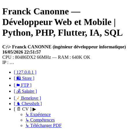
Franck Canonne —
Développeur Web et Mobile |
Python, PHP, Flutter, IA, SQL
C:\> Franck CANONNE (ingénieur développeur informatique)
16/05/2026 22:51:57
CPU : 80486DX2 66MHz — RAM : 640K OK
IP : …
[ 127.0.0.1 ]
[ 🛍 Store ]
[
FTP ]
[ 💰 Salaire ]
[
Benelove ]
[ ♞ Chessbzh ]
[ 📄 CV ] ▶
↳ Expérience
↳ Compétences
↳ Télécharger PDF