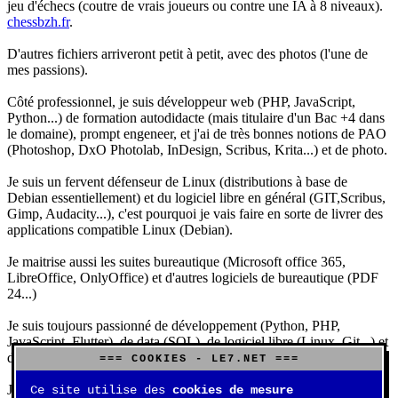
jeu d'échecs (coutre de vrais joueurs ou contre une IA à 8 niveaux).
chessbzh.fr
.
D'autres fichiers arriveront petit à petit, avec des photos (l'une de
mes passions).
Côté professionnel, je suis développeur web (PHP, JavaScript,
Python...) de formation autodidacte (mais titulaire d'un Bac +4 dans
le domaine), prompt engeneer, et j'ai de très bonnes notions de PAO
(Photoshop, DxO Photolab, InDesign, Scribus, Krita...) et de photo.
Je suis un fervent défenseur de Linux (distributions à base de
Debian essentiellement) et du logiciel libre en général (GIT,Scribus,
Gimp, Audacity...), c'est pourquoi je vais faire en sorte de livrer des
applications compatible Linux (Debian).
Je maitrise aussi les suites bureautique (Microsoft office 365,
LibreOffice, OnlyOffice) et d'autres logiciels de bureautique (PDF
24...)
Je suis toujours passionné de développement (Python, PHP,
JavaScript, Flutter), de data (SQL), de logiciel libre (Linux, Git...) et
d'IA (principalement Claude et DeepSeek).
=== COOKIES - LE7.NET ===
J'aime jouer, surtout aux jeux de sociétés (Risk, Uno, Scrabble...),
Ce site utilise des
cookies de mesure