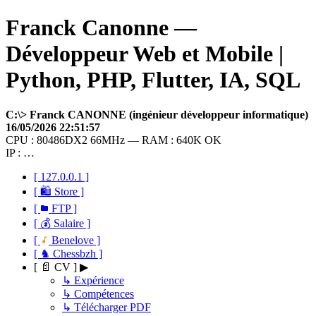
Franck Canonne —
Développeur Web et Mobile |
Python, PHP, Flutter, IA, SQL
C:\> Franck CANONNE (ingénieur développeur informatique)
16/05/2026 22:51:57
CPU : 80486DX2 66MHz — RAM : 640K OK
IP : …
[ 127.0.0.1 ]
[ 🛍 Store ]
[
FTP ]
[ 💰 Salaire ]
[
Benelove ]
[ ♞ Chessbzh ]
[ 📄 CV ] ▶
↳ Expérience
↳ Compétences
↳ Télécharger PDF