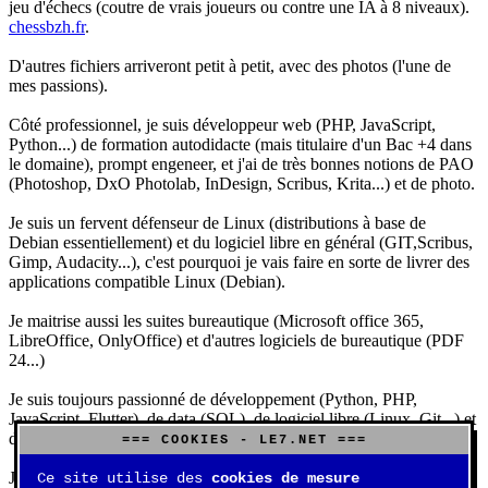
jeu d'échecs (coutre de vrais joueurs ou contre une IA à 8 niveaux).
chessbzh.fr
.
D'autres fichiers arriveront petit à petit, avec des photos (l'une de
mes passions).
Côté professionnel, je suis développeur web (PHP, JavaScript,
Python...) de formation autodidacte (mais titulaire d'un Bac +4 dans
le domaine), prompt engeneer, et j'ai de très bonnes notions de PAO
(Photoshop, DxO Photolab, InDesign, Scribus, Krita...) et de photo.
Je suis un fervent défenseur de Linux (distributions à base de
Debian essentiellement) et du logiciel libre en général (GIT,Scribus,
Gimp, Audacity...), c'est pourquoi je vais faire en sorte de livrer des
applications compatible Linux (Debian).
Je maitrise aussi les suites bureautique (Microsoft office 365,
LibreOffice, OnlyOffice) et d'autres logiciels de bureautique (PDF
24...)
Je suis toujours passionné de développement (Python, PHP,
JavaScript, Flutter), de data (SQL), de logiciel libre (Linux, Git...) et
d'IA (principalement Claude et DeepSeek).
=== COOKIES - LE7.NET ===
J'aime jouer, surtout aux jeux de sociétés (Risk, Uno, Scrabble...),
Ce site utilise des
cookies de mesure