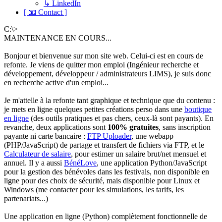
↳ LinkedIn
[ 📧 Contact ]
C:\>
MAINTENANCE EN COURS...
Bonjour et bienvenue sur mon site web. Celui-ci est en cours de
refonte. Je viens de quitter mon emploi (Ingénieur recherche et
développement, développeur / administrateurs LIMS), je suis donc
en recherche active d'un emploi...
Je m'attelle à la refonte tant graphique et technique que du contenu :
je mets en ligne quelques petites créations perso dans une
boutique
en ligne
(des outils pratiques et pas chers, ceux-là sont payants). En
revanche, deux applications sont
100% gratuites
, sans inscription
payante ni carte bancaire :
FTP Uploader
, une webapp
(PHP/JavaScript) de partage et transfert de fichiers via FTP, et le
Calculateur de salaire
, pour estimer un salaire brut/net mensuel et
annuel. Il y a aussi
BénéLove
, une application Python/JavaScript
pour la gestion des bénévoles dans les festivals, non disponible en
ligne pour des choix de sécurité, mais disponible pour Linux et
Windows (me contacter pour les simulations, les tarifs, les
partenariats...)
Une application en ligne (Python) complètement fonctionnelle de