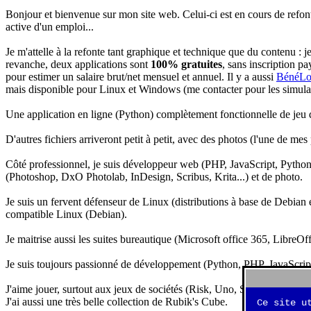
Bonjour et bienvenue sur mon site web. Celui-ci est en cours de refon
active d'un emploi...
Je m'attelle à la refonte tant graphique et technique que du contenu : 
revanche, deux applications sont
100% gratuites
, sans inscription pa
pour estimer un salaire brut/net mensuel et annuel. Il y a aussi
BénéLo
mais disponible pour Linux et Windows (me contacter pour les simulation
Une application en ligne (Python) complètement fonctionnelle de jeu d
D'autres fichiers arriveront petit à petit, avec des photos (l'une de mes
Côté professionnel, je suis développeur web (PHP, JavaScript, Python.
(Photoshop, DxO Photolab, InDesign, Scribus, Krita...) et de photo.
Je suis un fervent défenseur de Linux (distributions à base de Debian es
compatible Linux (Debian).
Je maitrise aussi les suites bureautique (Microsoft office 365, LibreOf
Je suis toujours passionné de développement (Python, PHP, JavaScript, 
J'aime jouer, surtout aux jeux de sociétés (Risk, Uno, Scrabble...), ma
J'ai aussi une très belle collection de Rubik's Cube.
Ce site u