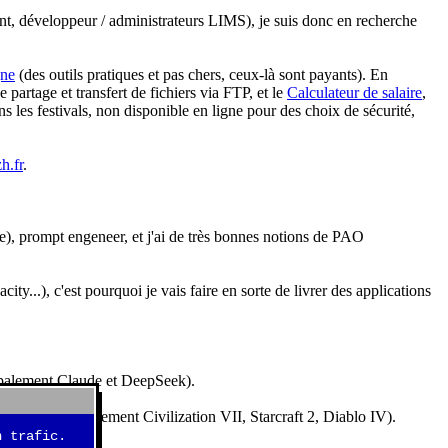
nt, développeur / administrateurs LIMS), je suis donc en recherche
gne
(des outils pratiques et pas chers, ceux-là sont payants). En
partage et transfert de fichiers via FTP, et le
Calculateur de salaire
,
s les festivals, non disponible en ligne pour des choix de sécurité,
h.fr
.
e), prompt engeneer, et j'ai de très bonnes notions de PAO
y...), c'est pourquoi je vais faire en sorte de livrer des applications
ncipalement Claude et DeepSeek).
idéos (essentiellement Civilization VII, Starcraft 2, Diablo IV).
 trafic.