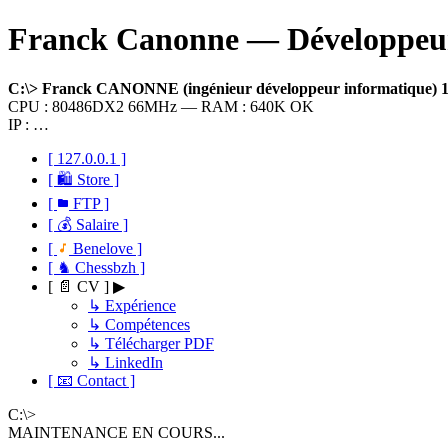
Franck Canonne — Développeur 
C:\> Franck CANONNE (ingénieur développeur informatique)
CPU : 80486DX2 66MHz — RAM : 640K OK
IP : …
[ 127.0.0.1 ]
[ 🛍 Store ]
[
FTP ]
[ 💰 Salaire ]
[
Benelove ]
[ ♞ Chessbzh ]
[ 📄 CV ] ▶
↳ Expérience
↳ Compétences
↳ Télécharger PDF
↳ LinkedIn
[ 📧 Contact ]
C:\>
MAINTENANCE EN COURS...