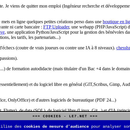
te. Je viens de quitter mon emploi (Ingénieur recherche et développeme
je mets en ligne quelques petites créations perso dans une
boutique en li
yante ni carte bancaire :
FTP Uploader
, une webapp (PHP/JavaScript) de 
ve
, une application Python/JavaScript pour la gestion des bénévoles dan
s, les tarifs, les partenariats...)
'échecs (coutre de vrais joueurs ou contre une IA à 8 niveaux).
chessbz
 passions).
..) de formation autodidacte (mais titulaire d'un Bac +4 dans le domain
sentiellement) et du logiciel libre en général (GIT,Scribus, Gimp, Audacit
fice, OnlyOffice) et d'autres logiciels de bureautique (PDF 24...)
Flutter), de data (SQL), de logiciel libre (Linux, Git...) et d'IA (pri
=== COOKIES - LE7.NET ===
is aussi aux jeux de stratégie (Echecs, Go, Quarto, Tock...) et aux jeux v
tilise des
cookies de mesure d'audience
pour analyser son