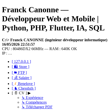
Franck Canonne —
Développeur Web et Mobile |
Python, PHP, Flutter, IA, SQL
C:\> Franck CANONNE (ingénieur développeur informatique)
16/05/2026 22:51:57
CPU : 80486DX2 66MHz — RAM : 640K OK
IP : …
[ 127.0.0.1 ]
[ 🛍 Store ]
[
FTP ]
[ 💰 Salaire ]
[
Benelove ]
[ ♞ Chessbzh ]
[ 📄 CV ] ▶
↳ Expérience
↳ Compétences
↳ Télécharger PDF