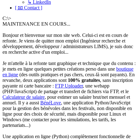
↳ LinkedIn
[ 📧 Contact ]
C:\>
MAINTENANCE EN COURS...
Bonjour et bienvenue sur mon site web. Celui-ci est en cours de
refonte. Je viens de quitter mon emploi (Ingénieur recherche et
développement, développeur / administrateurs LIMS), je suis donc
en recherche active d'un emploi...
Je m'attelle à la refonte tant graphique et technique que du contenu :
je mets en ligne quelques petites créations perso dans une
boutique
en ligne
(des outils pratiques et pas chers, ceux-là sont payants). En
revanche, deux applications sont
100% gratuites
, sans inscription
payante ni carte bancaire :
FTP Uploader
, une webapp
(PHP/JavaScript) de partage et transfert de fichiers via FTP, et le
Calculateur de salaire
, pour estimer un salaire brut/net mensuel et
annuel. Il y a aussi
BénéLove
, une application Python/JavaScript
pour la gestion des bénévoles dans les festivals, non disponible en
ligne pour des choix de sécurité, mais disponible pour Linux et
Windows (me contacter pour les simulations, les tarifs, les
partenariats...)
Une application en ligne (Python) complètement fonctionnelle de