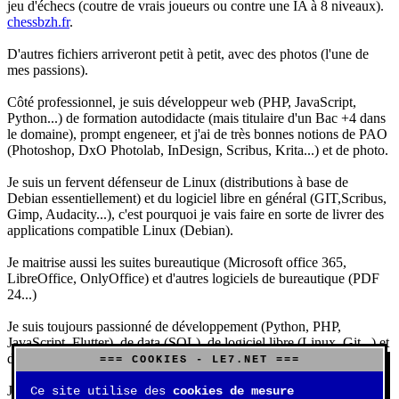
jeu d'échecs (coutre de vrais joueurs ou contre une IA à 8 niveaux).
chessbzh.fr
.
D'autres fichiers arriveront petit à petit, avec des photos (l'une de
mes passions).
Côté professionnel, je suis développeur web (PHP, JavaScript,
Python...) de formation autodidacte (mais titulaire d'un Bac +4 dans
le domaine), prompt engeneer, et j'ai de très bonnes notions de PAO
(Photoshop, DxO Photolab, InDesign, Scribus, Krita...) et de photo.
Je suis un fervent défenseur de Linux (distributions à base de
Debian essentiellement) et du logiciel libre en général (GIT,Scribus,
Gimp, Audacity...), c'est pourquoi je vais faire en sorte de livrer des
applications compatible Linux (Debian).
Je maitrise aussi les suites bureautique (Microsoft office 365,
LibreOffice, OnlyOffice) et d'autres logiciels de bureautique (PDF
24...)
Je suis toujours passionné de développement (Python, PHP,
JavaScript, Flutter), de data (SQL), de logiciel libre (Linux, Git...) et
d'IA (principalement Claude et DeepSeek).
=== COOKIES - LE7.NET ===
J'aime jouer, surtout aux jeux de sociétés (Risk, Uno, Scrabble...),
Ce site utilise des
cookies de mesure