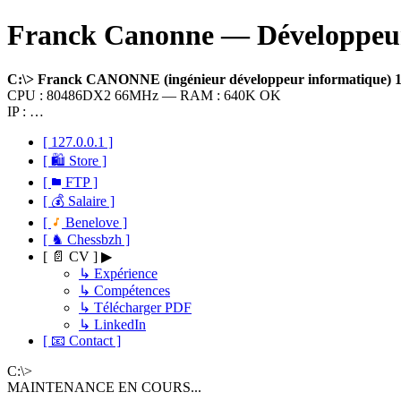
Franck Canonne — Développeur 
C:\> Franck CANONNE (ingénieur développeur informatique)
CPU : 80486DX2 66MHz — RAM : 640K OK
IP : …
[ 127.0.0.1 ]
[ 🛍 Store ]
[
FTP ]
[ 💰 Salaire ]
[
Benelove ]
[ ♞ Chessbzh ]
[ 📄 CV ] ▶
↳ Expérience
↳ Compétences
↳ Télécharger PDF
↳ LinkedIn
[ 📧 Contact ]
C:\>
MAINTENANCE EN COURS...