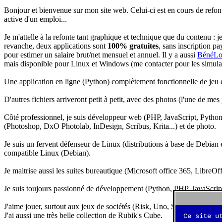
Bonjour et bienvenue sur mon site web. Celui-ci est en cours de refon
active d'un emploi...
Je m'attelle à la refonte tant graphique et technique que du contenu : 
revanche, deux applications sont
100% gratuites
, sans inscription pa
pour estimer un salaire brut/net mensuel et annuel. Il y a aussi
BénéLo
mais disponible pour Linux et Windows (me contacter pour les simulation
Une application en ligne (Python) complètement fonctionnelle de jeu d
D'autres fichiers arriveront petit à petit, avec des photos (l'une de mes
Côté professionnel, je suis développeur web (PHP, JavaScript, Python.
(Photoshop, DxO Photolab, InDesign, Scribus, Krita...) et de photo.
Je suis un fervent défenseur de Linux (distributions à base de Debian es
compatible Linux (Debian).
Je maitrise aussi les suites bureautique (Microsoft office 365, LibreOf
Je suis toujours passionné de développement (Python, PHP, JavaScript, 
J'aime jouer, surtout aux jeux de sociétés (Risk, Uno, Scrabble...), ma
J'ai aussi une très belle collection de Rubik's Cube.
Ce site u