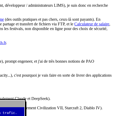
nt, développeur / administrateurs LIMS), je suis donc en recherche
gne
(des outils pratiques et pas chers, ceux-là sont payants). En
partage et transfert de fichiers via FTP, et le
Calculateur de salaire
,
s les festivals, non disponible en ligne pour des choix de sécurité,
h.fr
.
e), prompt engeneer, et j'ai de très bonnes notions de PAO
y...), c'est pourquoi je vais faire en sorte de livrer des applications
ncipalement Claude et DeepSeek).
idéos (essentiellement Civilization VII, Starcraft 2, Diablo IV).
 trafic.