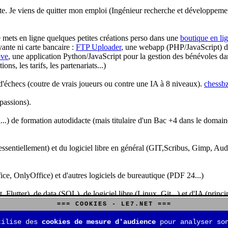
te. Je viens de quitter mon emploi (Ingénieur recherche et développeme
je mets en ligne quelques petites créations perso dans une
boutique en li
yante ni carte bancaire :
FTP Uploader
, une webapp (PHP/JavaScript) de 
ve
, une application Python/JavaScript pour la gestion des bénévoles dan
s, les tarifs, les partenariats...)
'échecs (coutre de vrais joueurs ou contre une IA à 8 niveaux).
chessbz
 passions).
..) de formation autodidacte (mais titulaire d'un Bac +4 dans le domain
sentiellement) et du logiciel libre en général (GIT,Scribus, Gimp, Audacit
fice, OnlyOffice) et d'autres logiciels de bureautique (PDF 24...)
Flutter), de data (SQL), de logiciel libre (Linux, Git...) et d'IA (pri
=== COOKIES - LE7.NET ===
is aussi aux jeux de stratégie (Echecs, Go, Quarto, Tock...) et aux jeux v
tilise des
cookies de mesure d'audience
pour analyser son