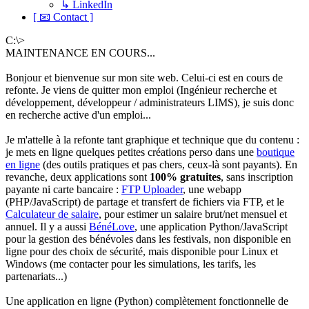
↳ LinkedIn
[ 📧 Contact ]
C:\>
MAINTENANCE EN COURS...
Bonjour et bienvenue sur mon site web. Celui-ci est en cours de
refonte. Je viens de quitter mon emploi (Ingénieur recherche et
développement, développeur / administrateurs LIMS), je suis donc
en recherche active d'un emploi...
Je m'attelle à la refonte tant graphique et technique que du contenu :
je mets en ligne quelques petites créations perso dans une
boutique
en ligne
(des outils pratiques et pas chers, ceux-là sont payants). En
revanche, deux applications sont
100% gratuites
, sans inscription
payante ni carte bancaire :
FTP Uploader
, une webapp
(PHP/JavaScript) de partage et transfert de fichiers via FTP, et le
Calculateur de salaire
, pour estimer un salaire brut/net mensuel et
annuel. Il y a aussi
BénéLove
, une application Python/JavaScript
pour la gestion des bénévoles dans les festivals, non disponible en
ligne pour des choix de sécurité, mais disponible pour Linux et
Windows (me contacter pour les simulations, les tarifs, les
partenariats...)
Une application en ligne (Python) complètement fonctionnelle de