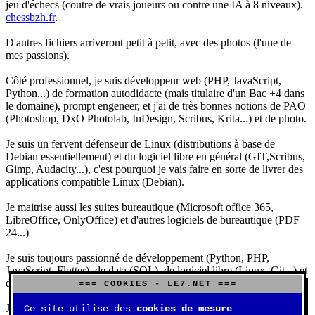
jeu d'échecs (coutre de vrais joueurs ou contre une IA à 8 niveaux).
chessbzh.fr
.
D'autres fichiers arriveront petit à petit, avec des photos (l'une de
mes passions).
Côté professionnel, je suis développeur web (PHP, JavaScript,
Python...) de formation autodidacte (mais titulaire d'un Bac +4 dans
le domaine), prompt engeneer, et j'ai de très bonnes notions de PAO
(Photoshop, DxO Photolab, InDesign, Scribus, Krita...) et de photo.
Je suis un fervent défenseur de Linux (distributions à base de
Debian essentiellement) et du logiciel libre en général (GIT,Scribus,
Gimp, Audacity...), c'est pourquoi je vais faire en sorte de livrer des
applications compatible Linux (Debian).
Je maitrise aussi les suites bureautique (Microsoft office 365,
LibreOffice, OnlyOffice) et d'autres logiciels de bureautique (PDF
24...)
Je suis toujours passionné de développement (Python, PHP,
JavaScript, Flutter), de data (SQL), de logiciel libre (Linux, Git...) et
d'IA (principalement Claude et DeepSeek).
=== COOKIES - LE7.NET ===
J'aime jouer, surtout aux jeux de sociétés (Risk, Uno, Scrabble...),
Ce site utilise des
cookies de mesure