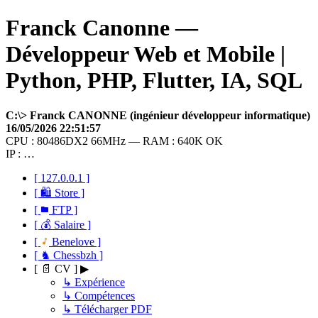
Franck Canonne —
Développeur Web et Mobile |
Python, PHP, Flutter, IA, SQL
C:\> Franck CANONNE (ingénieur développeur informatique)
16/05/2026 22:51:57
CPU : 80486DX2 66MHz — RAM : 640K OK
IP : …
[ 127.0.0.1 ]
[ 🛍 Store ]
[
FTP ]
[ 💰 Salaire ]
[
Benelove ]
[ ♞ Chessbzh ]
[ 📄 CV ] ▶
↳ Expérience
↳ Compétences
↳ Télécharger PDF