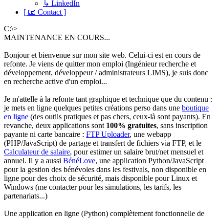
↳ LinkedIn
[ 📧 Contact ]
C:\>
MAINTENANCE EN COURS...
Bonjour et bienvenue sur mon site web. Celui-ci est en cours de
refonte. Je viens de quitter mon emploi (Ingénieur recherche et
développement, développeur / administrateurs LIMS), je suis donc
en recherche active d'un emploi...
Je m'attelle à la refonte tant graphique et technique que du contenu :
je mets en ligne quelques petites créations perso dans une
boutique
en ligne
(des outils pratiques et pas chers, ceux-là sont payants). En
revanche, deux applications sont
100% gratuites
, sans inscription
payante ni carte bancaire :
FTP Uploader
, une webapp
(PHP/JavaScript) de partage et transfert de fichiers via FTP, et le
Calculateur de salaire
, pour estimer un salaire brut/net mensuel et
annuel. Il y a aussi
BénéLove
, une application Python/JavaScript
pour la gestion des bénévoles dans les festivals, non disponible en
ligne pour des choix de sécurité, mais disponible pour Linux et
Windows (me contacter pour les simulations, les tarifs, les
partenariats...)
Une application en ligne (Python) complètement fonctionnelle de