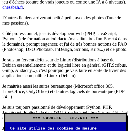
jeu d'échecs (coutre de vrais joueurs ou contre une IA à 8 niveaux).
chessbzh.fr
.
D'autres fichiers arriveront petit à petit, avec des photos (l'une de
mes passions).
Côté professionnel, je suis développeur web (PHP, JavaScript,
Python...) de formation autodidacte (mais titulaire d'un Bac +4 dans
le domaine), prompt engeneer, et j'ai de très bonnes notions de PAO
(Photoshop, DxO Photolab, InDesign, Scribus, Krita...) et de photo.
Je suis un fervent défenseur de Linux (distributions à base de
Debian essentiellement) et du logiciel libre en général (GIT,Scribus,
Gimp, Audacity...), c'est pourquoi je vais faire en sorte de livrer des
applications compatible Linux (Debian).
Je maitrise aussi les suites bureautique (Microsoft office 365,
LibreOffice, OnlyOffice) et d'autres logiciels de bureautique (PDF
24...)
Je suis toujours passionné de développement (Python, PHP,
JavaScript, Flutter), de data (SQL), de logiciel libre (Linux, Git...) et
d'IA (principalement Claude et DeepSeek).
=== COOKIES - LE7.NET ===
J'aime jouer, surtout aux jeux de sociétés (Risk, Uno, Scrabble...),
Ce site utilise des
cookies de mesure