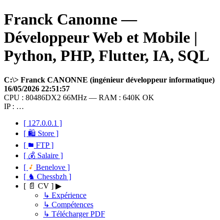
Franck Canonne —
Développeur Web et Mobile |
Python, PHP, Flutter, IA, SQL
C:\> Franck CANONNE (ingénieur développeur informatique)
16/05/2026 22:51:57
CPU : 80486DX2 66MHz — RAM : 640K OK
IP : …
[ 127.0.0.1 ]
[ 🛍 Store ]
[
FTP ]
[ 💰 Salaire ]
[
Benelove ]
[ ♞ Chessbzh ]
[ 📄 CV ] ▶
↳ Expérience
↳ Compétences
↳ Télécharger PDF