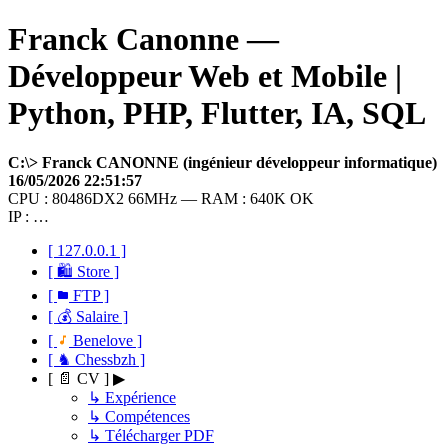
Franck Canonne —
Développeur Web et Mobile |
Python, PHP, Flutter, IA, SQL
C:\> Franck CANONNE (ingénieur développeur informatique)
16/05/2026 22:51:57
CPU : 80486DX2 66MHz — RAM : 640K OK
IP : …
[ 127.0.0.1 ]
[ 🛍 Store ]
[
FTP ]
[ 💰 Salaire ]
[
Benelove ]
[ ♞ Chessbzh ]
[ 📄 CV ] ▶
↳ Expérience
↳ Compétences
↳ Télécharger PDF