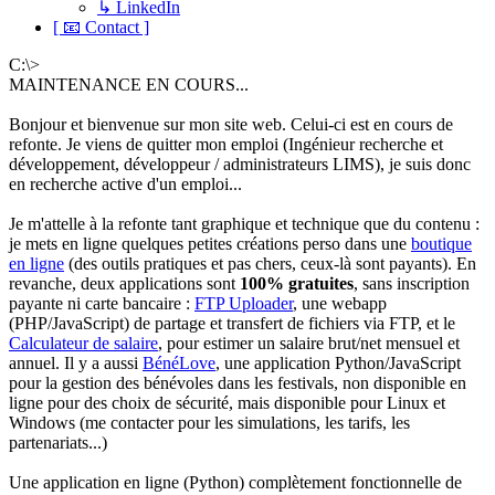
↳ LinkedIn
[ 📧 Contact ]
C:\>
MAINTENANCE EN COURS...
Bonjour et bienvenue sur mon site web. Celui-ci est en cours de
refonte. Je viens de quitter mon emploi (Ingénieur recherche et
développement, développeur / administrateurs LIMS), je suis donc
en recherche active d'un emploi...
Je m'attelle à la refonte tant graphique et technique que du contenu :
je mets en ligne quelques petites créations perso dans une
boutique
en ligne
(des outils pratiques et pas chers, ceux-là sont payants). En
revanche, deux applications sont
100% gratuites
, sans inscription
payante ni carte bancaire :
FTP Uploader
, une webapp
(PHP/JavaScript) de partage et transfert de fichiers via FTP, et le
Calculateur de salaire
, pour estimer un salaire brut/net mensuel et
annuel. Il y a aussi
BénéLove
, une application Python/JavaScript
pour la gestion des bénévoles dans les festivals, non disponible en
ligne pour des choix de sécurité, mais disponible pour Linux et
Windows (me contacter pour les simulations, les tarifs, les
partenariats...)
Une application en ligne (Python) complètement fonctionnelle de