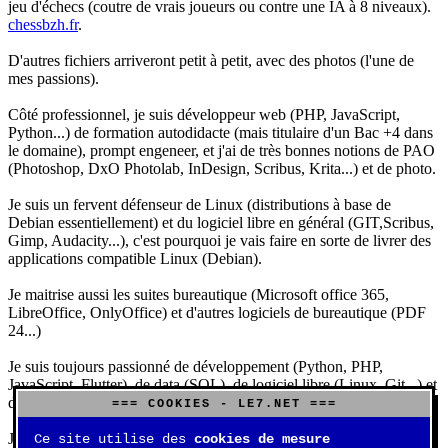
jeu d'échecs (coutre de vrais joueurs ou contre une IA à 8 niveaux).
chessbzh.fr
.
D'autres fichiers arriveront petit à petit, avec des photos (l'une de
mes passions).
Côté professionnel, je suis développeur web (PHP, JavaScript,
Python...) de formation autodidacte (mais titulaire d'un Bac +4 dans
le domaine), prompt engeneer, et j'ai de très bonnes notions de PAO
(Photoshop, DxO Photolab, InDesign, Scribus, Krita...) et de photo.
Je suis un fervent défenseur de Linux (distributions à base de
Debian essentiellement) et du logiciel libre en général (GIT,Scribus,
Gimp, Audacity...), c'est pourquoi je vais faire en sorte de livrer des
applications compatible Linux (Debian).
Je maitrise aussi les suites bureautique (Microsoft office 365,
LibreOffice, OnlyOffice) et d'autres logiciels de bureautique (PDF
24...)
Je suis toujours passionné de développement (Python, PHP,
JavaScript, Flutter), de data (SQL), de logiciel libre (Linux, Git...) et
d'IA (principalement Claude et DeepSeek).
=== COOKIES - LE7.NET ===
J'aime jouer, surtout aux jeux de sociétés (Risk, Uno, Scrabble...),
Ce site utilise des
cookies de mesure