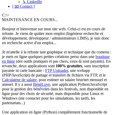
↳ LinkedIn
[ 📧 Contact ]
C:\>
MAINTENANCE EN COURS...
Bonjour et bienvenue sur mon site web. Celui-ci est en cours de
refonte. Je viens de quitter mon emploi (Ingénieur recherche et
développement, développeur / administrateurs LIMS), je suis donc
en recherche active d'un emploi...
Je m'attelle à la refonte tant graphique et technique que du contenu :
je mets en ligne quelques petites créations perso dans une
boutique
en ligne
(des outils pratiques et pas chers, ceux-là sont payants). En
revanche, deux applications sont
100% gratuites
, sans inscription
payante ni carte bancaire :
FTP Uploader
, une webapp
(PHP/JavaScript) de partage et transfert de fichiers via FTP, et le
Calculateur de salaire
, pour estimer un salaire brut/net mensuel et
annuel. Il y a aussi
BénéLove
, une application Python/JavaScript
pour la gestion des bénévoles dans les festivals, non disponible en
ligne pour des choix de sécurité, mais disponible pour Linux et
Windows (me contacter pour les simulations, les tarifs, les
partenariats...)
Une application en ligne (Python) complètement fonctionnelle de