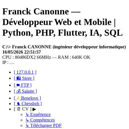
Franck Canonne —
Développeur Web et Mobile |
Python, PHP, Flutter, IA, SQL
C:\> Franck CANONNE (ingénieur développeur informatique)
16/05/2026 22:51:57
CPU : 80486DX2 66MHz — RAM : 640K OK
IP : …
[ 127.0.0.1 ]
[ 🛍 Store ]
[
FTP ]
[ 💰 Salaire ]
[
Benelove ]
[ ♞ Chessbzh ]
[ 📄 CV ] ▶
↳ Expérience
↳ Compétences
↳ Télécharger PDF