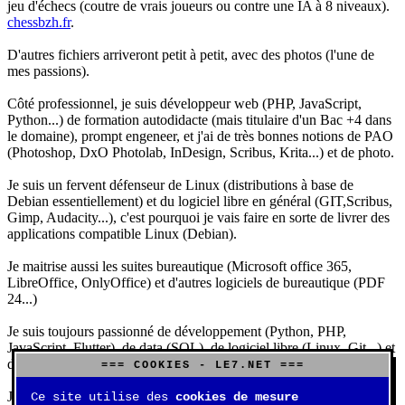
jeu d'échecs (coutre de vrais joueurs ou contre une IA à 8 niveaux).
chessbzh.fr
.
D'autres fichiers arriveront petit à petit, avec des photos (l'une de
mes passions).
Côté professionnel, je suis développeur web (PHP, JavaScript,
Python...) de formation autodidacte (mais titulaire d'un Bac +4 dans
le domaine), prompt engeneer, et j'ai de très bonnes notions de PAO
(Photoshop, DxO Photolab, InDesign, Scribus, Krita...) et de photo.
Je suis un fervent défenseur de Linux (distributions à base de
Debian essentiellement) et du logiciel libre en général (GIT,Scribus,
Gimp, Audacity...), c'est pourquoi je vais faire en sorte de livrer des
applications compatible Linux (Debian).
Je maitrise aussi les suites bureautique (Microsoft office 365,
LibreOffice, OnlyOffice) et d'autres logiciels de bureautique (PDF
24...)
Je suis toujours passionné de développement (Python, PHP,
JavaScript, Flutter), de data (SQL), de logiciel libre (Linux, Git...) et
d'IA (principalement Claude et DeepSeek).
=== COOKIES - LE7.NET ===
J'aime jouer, surtout aux jeux de sociétés (Risk, Uno, Scrabble...),
Ce site utilise des
cookies de mesure